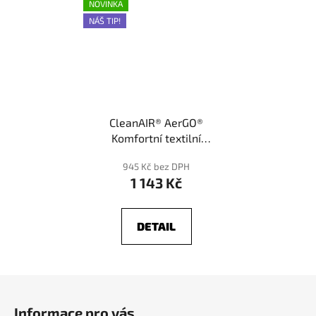
NOVINKA
NÁŠ TIP!
CleanAIR® AerGO®
Komfortní textilní
opasek
945 Kč bez DPH
1 143 Kč
DETAIL
Z
á
Informace pro vás