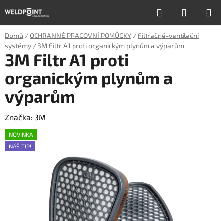
Přejít
Hledat
NÁKUP
na
obsah
KOŠÍK
Domů
/
OCHRANNÉ PRACOVNÍ POMŮCKY
/
Filtračně-ventilační
systémy
/
3M Filtr A1 proti organickým plynům a výparům
3M Filtr A1 proti
organickým plynům a
výparům
Značka:
3M
NOVINKA
NÁŠ TIP!