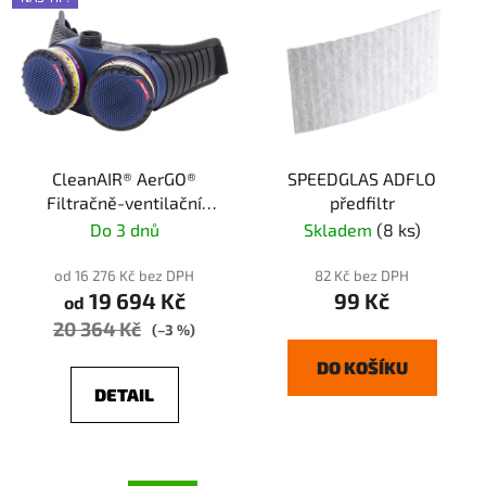
CleanAIR® AerGO®
SPEEDGLAS ADFLO
Filtračně-ventilační
předfiltr
jednotka Heavy Duty
Do 3 dnů
Skladem
(8 ks)
od 16 276 Kč bez DPH
82 Kč bez DPH
19 694 Kč
99 Kč
od
20 364 Kč
(–3 %)
DO KOŠÍKU
DETAIL