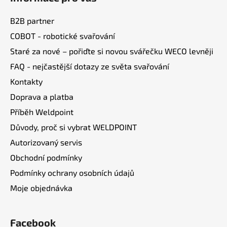
p
a
B2B partner
t
COBOT - robotické svařování
í
Staré za nové – pořiďte si novou svářečku WECO levněji
FAQ - nejčastější dotazy ze světa svařování
Kontakty
Doprava a platba
Příběh Weldpoint
Důvody, proč si vybrat WELDPOINT
Autorizovaný servis
Obchodní podmínky
Podmínky ochrany osobních údajů
Moje objednávka
Facebook