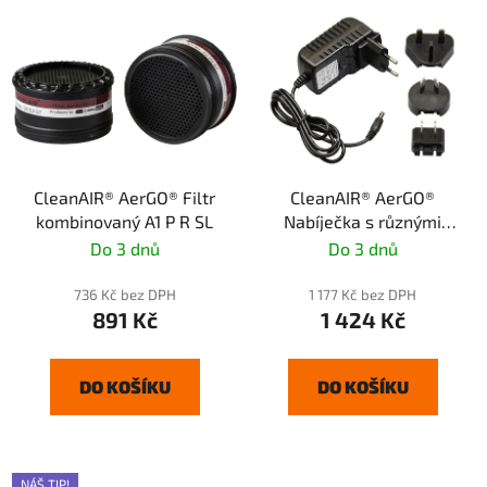
CleanAIR® AerGO® Filtr
CleanAIR® AerGO®
kombinovaný A1 P R SL
Nabíječka s různými
adaptéry
Do 3 dnů
Do 3 dnů
736 Kč bez DPH
1 177 Kč bez DPH
891 Kč
1 424 Kč
DO KOŠÍKU
DO KOŠÍKU
NÁŠ TIP!