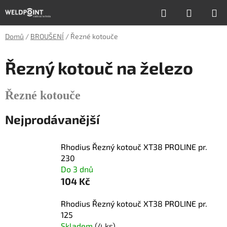
Přejít
Hledat
NÁKUP
na
obsah
KOŠÍK
Domů
/
BROUŠENÍ
/
Řezné kotouče
Řezný kotouč na železo
Řezné kotouče
Nejprodávanější
Rhodius Řezný kotouč XT38 PROLINE pr.
230
Do 3 dnů
104 Kč
Rhodius Řezný kotouč XT38 PROLINE pr.
125
Skladem
(4 ks)