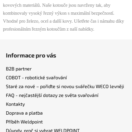
a
kovových materiálů. Naše kotouče jsou navrženy tak, aby
c
kombinovaly vysoký řezný výkon s maximální bezpečností.
í
p
Vhodné pro železo, ocel a další kovy. Ušetřete čas i námahu díky
r
profesionálním řezným kotoučům z naší nabídky.
v
k
Z
y
á
v
Informace pro vás
p
ý
a
p
B2B partner
i
t
COBOT - robotické svařování
s
í
u
Staré za nové – pořiďte si novou svářečku WECO levněji
FAQ - nejčastější dotazy ze světa svařování
Kontakty
Doprava a platba
Příběh Weldpoint
Důvody, proč si vybrat WELDPOINT