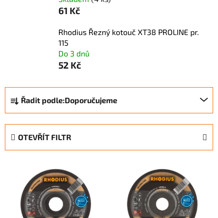
61 Kč
Rhodius Řezný kotouč XT38 PROLINE pr.
115
Do 3 dnů
52 Kč
Ř
Řadit podle:
Doporučujeme
a
z
e
OTEVŘÍT FILTR
n
í
V
p
ý
r
p
o
i
d
s