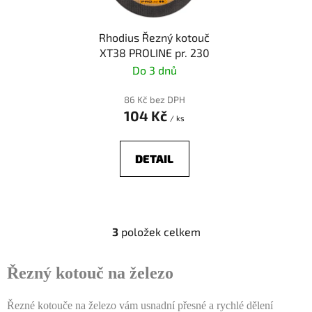
Rhodius Řezný kotouč
XT38 PROLINE pr. 230
Do 3 dnů
86 Kč bez DPH
104 Kč
/ ks
DETAIL
3
položek celkem
O
v
l
Řezný kotouč na železo
á
d
Řezné kotouče na železo vám usnadní přesné a rychlé dělení