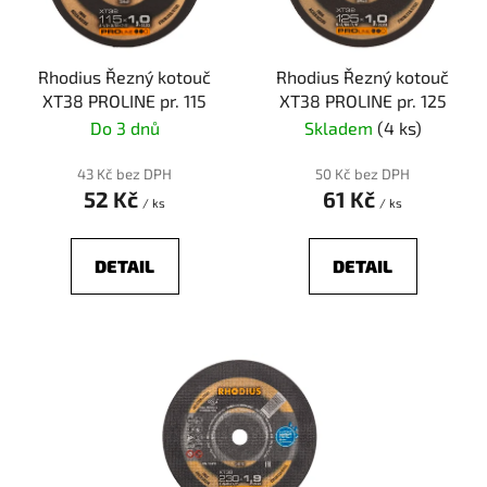
u
p
k
r
t
Rhodius Řezný kotouč
Rhodius Řezný kotouč
o
ů
XT38 PROLINE pr. 115
XT38 PROLINE pr. 125
d
Do 3 dnů
Skladem
(4 ks)
u
k
43 Kč bez DPH
50 Kč bez DPH
t
52 Kč
61 Kč
/ ks
/ ks
ů
DETAIL
DETAIL