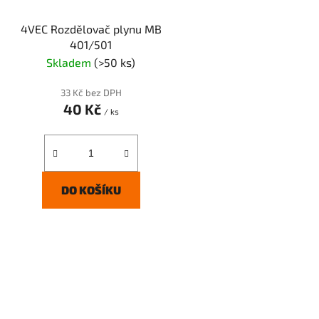
4VEC Rozdělovač plynu MB
401/501
Skladem
(>50 ks)
33 Kč bez DPH
40 Kč
/ ks
DO KOŠÍKU
O
v
l
á
d