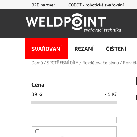
Přejít
B2B partner
COBOT - robotické svařování
na
obsah
SVAŘOVÁNÍ
ŘEZÁNÍ
ČIŠTĚNÍ
Domů
/
SPOTŘEBNÍ DÍLY
/
Rozdělovače plynu
/
Rozděl
P
o
Cena
s
39
Kč
45
Kč
t
r
a
n
n
í