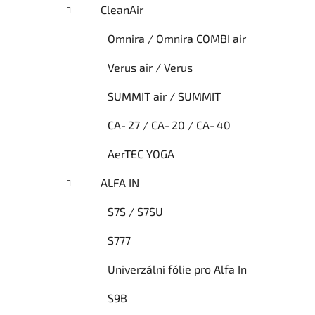
CleanAir
Omnira / Omnira COMBI air
Verus air / Verus
SUMMIT air / SUMMIT
CA‑27 / CA‑20 / CA‑40
AerTEC YOGA
ALFA IN
S7S / S7SU
S777
Univerzální fólie pro Alfa In
S9B