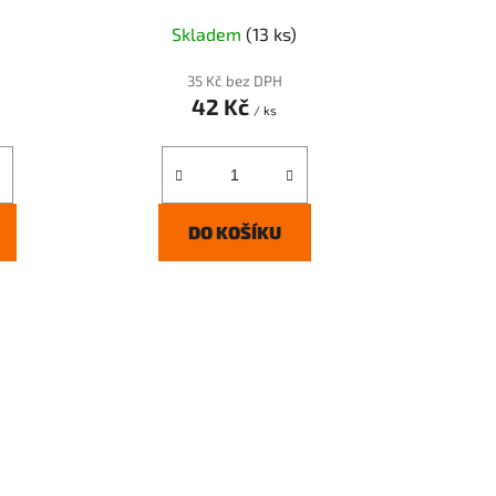
t
ů
Skladem
(13 ks)
35 Kč bez DPH
42 Kč
/ ks
DO KOŠÍKU