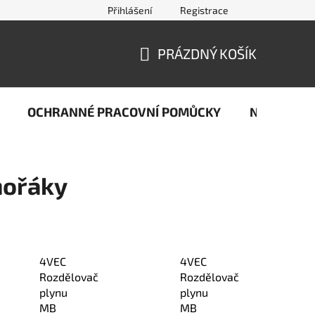
Přihlášení
Registrace
jčastější dotazy ze světa svařování
Kontakty
Doprava a pla
PRÁZDNÝ KOŠÍK
NÁKUPNÍ
KOŠÍK
OCHRANNÉ PRACOVNÍ POMŮCKY
Naše stop
hořáky
4VEC
4VEC
Rozdělovač
Rozdělovač
plynu
plynu
MB
MB