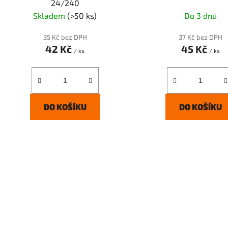
24/240
k
Skladem
(>50 ks)
Do 3 dnů
t
ů
35 Kč bez DPH
37 Kč bez DPH
42 Kč
45 Kč
/ ks
/ ks
DO KOŠÍKU
DO KOŠÍKU