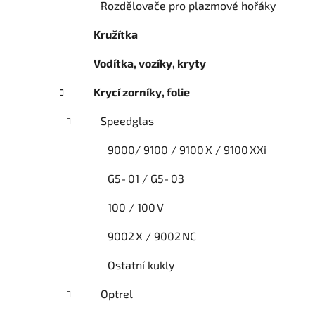
Rozdělovače pro plazmové hořáky
Kružítka
Vodítka, vozíky, kryty
Krycí zorníky, folie
Speedglas
9000/ 9100 / 9100 X / 9100 XXi
G5‑01 / G5‑03
100 / 100 V
9002 X / 9002 NC
Ostatní kukly
Optrel