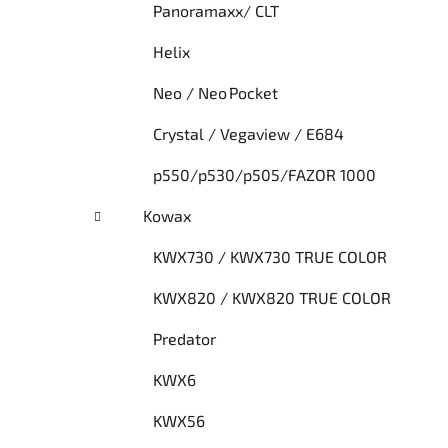
Panoramaxx/ CLT
Helix
Neo / Neo Pocket
Crystal / Vegaview / E684
p550/p530/p505/FAZOR 1000
Kowax
KWX730 / KWX730 TRUE COLOR
KWX820 / KWX820 TRUE COLOR
Predator
KWX6
KWX56