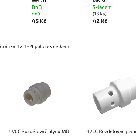
MB 26
MB 36
Do 3
Skladem
dnů
(13 ks)
45 Kč
42 Kč
Stránka
1
z
1
-
4
položek celkem
V
ý
p
i
s
p
r
o
d
4VEC Rozdělovač plynu MB
4VEC Rozdělovač plyn
u