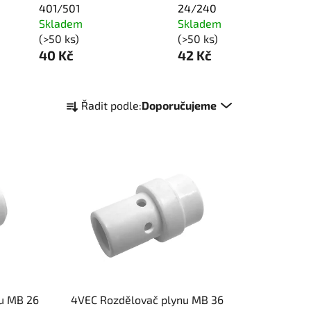
401/501
24/240
Skladem
Skladem
(>50 ks)
(>50 ks)
40 Kč
42 Kč
Ř
Řadit podle:
Doporučujeme
a
z
e
n
í
p
r
o
d
u
k
u MB 26
4VEC Rozdělovač plynu MB 36