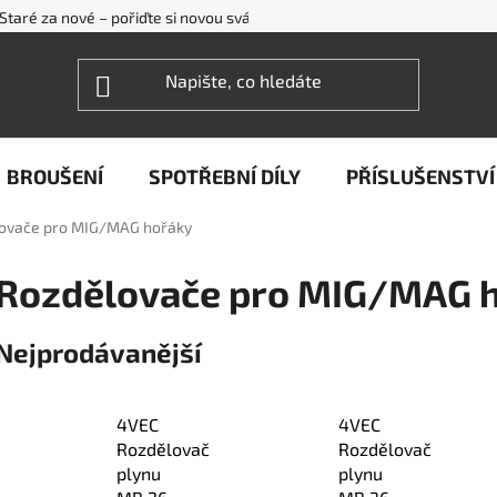
Staré za nové – pořiďte si novou svářečku WECO levněji
FAQ - ne
BROUŠENÍ
SPOTŘEBNÍ DÍLY
PŘÍSLUŠENSTVÍ
ovače pro MIG/MAG hořáky
Rozdělovače pro MIG/MAG 
Nejprodávanější
4VEC
4VEC
Rozdělovač
Rozdělovač
plynu
plynu