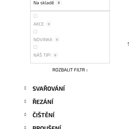
Na skladě
3
p
a
n
AKCE
0
e
l
NOVINKA
0
NÁŠ TIP!
0
ROZBALIT FILTR
K
Přeskočit
SVAŘOVÁNÍ
a
kategorie
t
ŘEZÁNÍ
e
g
ČIŠTĚNÍ
o
r
BROUŠENÍ
i