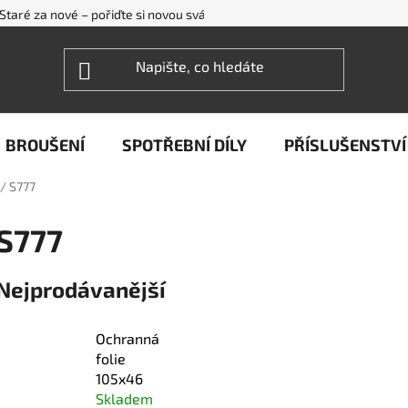
Staré za nové – pořiďte si novou svářečku WECO levněji
FAQ - ne
BROUŠENÍ
SPOTŘEBNÍ DÍLY
PŘÍSLUŠENSTVÍ
/
S777
S777
Nejprodávanější
Ochranná
folie
105x46
Skladem