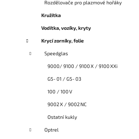
Rozdělovače pro plazmové hořáky
Kružítka
Vodítka, vozíky, kryty
Krycí zorníky, folie
Speedglas
9000/ 9100 / 9100 X / 9100 XXi
G5‑01 / G5‑03
100 / 100 V
9002 X / 9002 NC
Ostatní kukly
Optrel