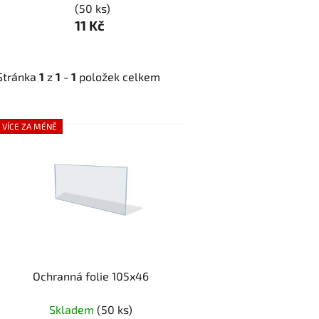
(50 ks)
11 Kč
Stránka
1
z
1
-
1
položek celkem
V
VÍCE ZA MÉNĚ
ý
p
i
s
p
r
o
d
Ochranná folie 105x46
u
k
Skladem
(50 ks)