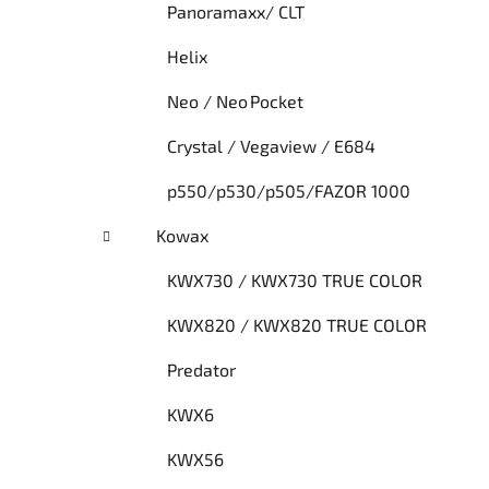
Panoramaxx/ CLT
Helix
Neo / Neo Pocket
Crystal / Vegaview / E684
p550/p530/p505/FAZOR 1000
Kowax
KWX730 / KWX730 TRUE COLOR
KWX820 / KWX820 TRUE COLOR
Predator
KWX6
KWX56