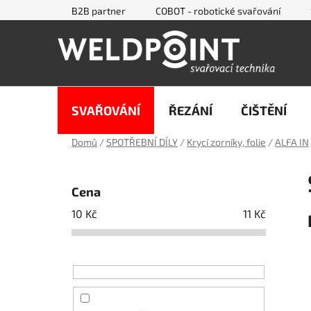
Přejít
B2B partner
COBOT - robotické svařování
na
obsah
SVAŘOVÁNÍ
ŘEZÁNÍ
ČIŠTĚNÍ
Domů
/
SPOTŘEBNÍ DÍLY
/
Krycí zorníky, folie
/
ALFA IN
P
o
Cena
s
10
Kč
11
Kč
t
r
a
n
n
í