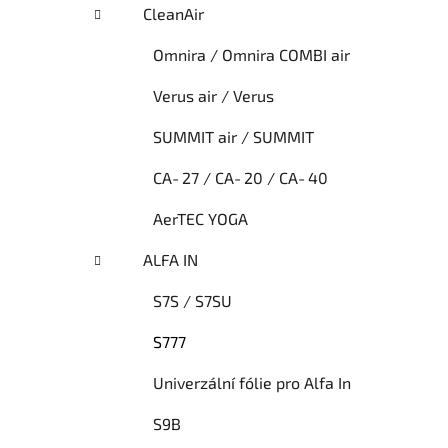
CleanAir
Omnira / Omnira COMBI air
Verus air / Verus
SUMMIT air / SUMMIT
CA‑27 / CA‑20 / CA‑40
AerTEC YOGA
ALFA IN
S7S / S7SU
S777
Univerzální fólie pro Alfa In
S9B