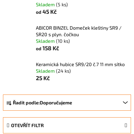
Skladem
(5 ks)
45 Kč
od
ABICOR BINZEL Domeček kleštiny SR9 /
SR20 s plyn. čočkou
Skladem
(10 ks)
158 Kč
od
Keramická hubice SR9/20 č.7 11 mm sítko
Skladem
(24 ks)
25 Kč
Ř
Řadit podle:
Doporučujeme
a
z
e
OTEVŘÍT FILTR
n