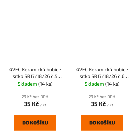
4VEC Keramická hubice
4VEC Keramická hubice
sítko SR17/18/26 č.5
sítko SR17/18/26 č.6
8mm sítko
9,5mm sítko
Skladem
(14 ks)
Skladem
(14 ks)
29 Kč bez DPH
29 Kč bez DPH
35 Kč
35 Kč
/ ks
/ ks
DO KOŠÍKU
DO KOŠÍKU