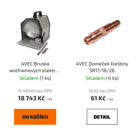
í
V
p
ý
r
p
o
i
d
s
u
p
k
r
t
4VEC Bruska
4VEC Domeček kleštiny
o
ů
wolframových elektrod
SR17/18/26
d
WG-15
Skladem
(1 ks)
Skladem
(4 ks)
u
k
15 490 Kč bez DPH
50 Kč bez DPH
t
18 743 Kč
61 Kč
/ ks
/ ks
ů
DO KOŠÍKU
DETAIL