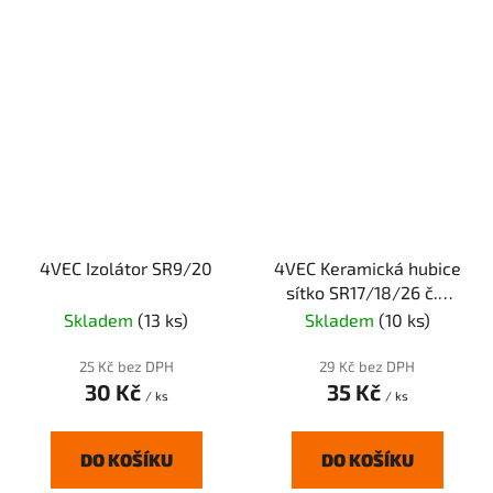
4VEC Izolátor SR9/20
4VEC Keramická hubice
sítko SR17/18/26 č.4
6,5mm sítko
Skladem
(13 ks)
Skladem
(10 ks)
25 Kč bez DPH
29 Kč bez DPH
30 Kč
35 Kč
/ ks
/ ks
DO KOŠÍKU
DO KOŠÍKU