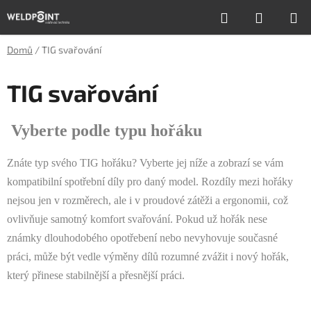
Přejít
Hledat
NÁKUP
na
obsah
KOŠÍK
Domů
/
TIG svařování
TIG svařování
Vyberte podle typu hořáku
Znáte typ svého TIG hořáku? Vyberte jej níže a zobrazí se vám
kompatibilní spotřební díly pro daný model. Rozdíly mezi hořáky
nejsou jen v rozměrech, ale i v proudové zátěži a ergonomii, což
ovlivňuje samotný komfort svařování. Pokud už hořák nese
známky dlouhodobého opotřebení nebo nevyhovuje současné
práci, může být vedle výměny dílů rozumné zvážit i nový hořák,
který přinese stabilnější a přesnější práci.