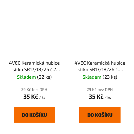
4VEC Keramická hubice
4VEC Keramická hubice
sítko SR17/18/26 č.7
sítko SR17/18/26 č.8
11,0mm sítko
12,5mm sítko
Skladem
(22 ks)
Skladem
(23 ks)
29 Kč bez DPH
29 Kč bez DPH
35 Kč
35 Kč
/ ks
/ ks
DO KOŠÍKU
DO KOŠÍKU