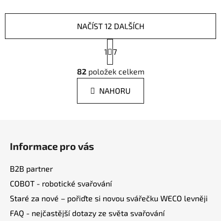
NAČÍST 12 DALŠÍCH
S
1
t
7
r
O
á
82
položek celkem
v
n
l
k
NAHORU
á
o
d
v
a
á
Z
n
c
á
í
í
Informace pro vás
p
p
r
a
B2B partner
v
t
k
COBOT - robotické svařování
í
y
Staré za nové – pořiďte si novou svářečku WECO levněji
v
FAQ - nejčastější dotazy ze světa svařování
ý