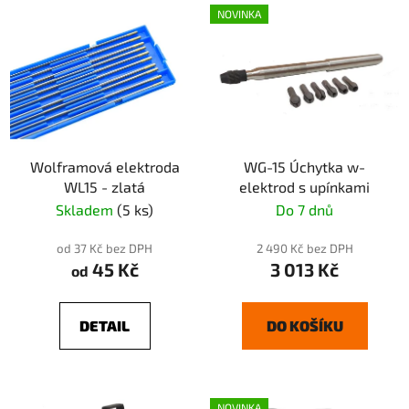
NOVINKA
Wolframová elektroda
WG-15 Úchytka w-
WL15 - zlatá
elektrod s upínkami
Skladem
(5 ks)
Do 7 dnů
od 37 Kč bez DPH
2 490 Kč bez DPH
45 Kč
3 013 Kč
od
DETAIL
DO KOŠÍKU
NOVINKA