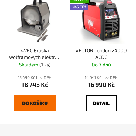
NÁŠ TIP!
4VEC Bruska
VECTOR London 2400D
wolframových elektrod
ACDC
WG-15
Skladem
(1 ks)
Do 7 dnů
15 490 Kč bez DPH
14 041 Kč bez DPH
18 743 Kč
16 990 Kč
DO KOŠÍKU
DETAIL
Z
á