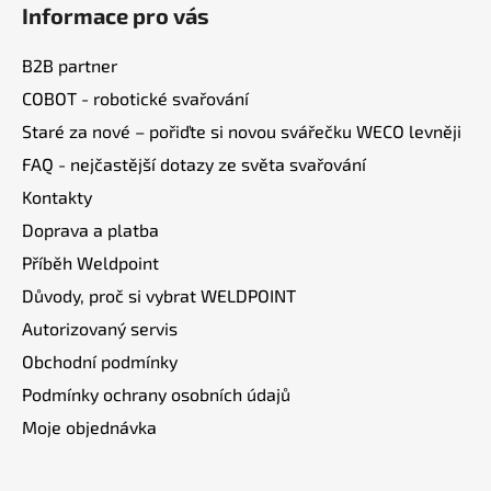
Informace pro vás
p
a
B2B partner
t
COBOT - robotické svařování
í
Staré za nové – pořiďte si novou svářečku WECO levněji
FAQ - nejčastější dotazy ze světa svařování
Kontakty
Doprava a platba
Příběh Weldpoint
Důvody, proč si vybrat WELDPOINT
Autorizovaný servis
Obchodní podmínky
Podmínky ochrany osobních údajů
Moje objednávka