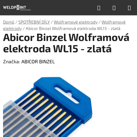
Přejít
Hledat
NÁKUP
na
obsah
KOŠÍK
Domů
/
SPOTŘEBNÍ DÍLY
/
Wolframové elektrody
/
Wolframové
elektrody
/
Abicor Binzel Wolframová elektroda WL15 - zlatá
Abicor Binzel Wolframová
elektroda WL15 - zlatá
Značka:
ABICOR BINZEL