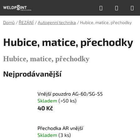
Přejít
Hledat
NÁKUP
na
obsah
KOŠÍK
Domů
/
ŘEZÁNÍ
/
Autogenní technika
/
Hubice, matice, přechodky
Hubice, matice, přechodky
Hubice, matice, přechodky
Nejprodávanější
Vnější pouzdro AG-60/SG-55
Skladem
(>50 ks)
40 Kč
Přechodka AR vnější
Skladem
(3 ks)