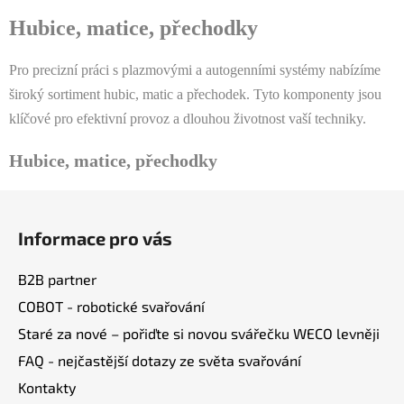
v
l
Hubice, matice, přechodky
á
d
Pro precizní práci s plazmovými a autogenními systémy nabízíme
a
široký sortiment hubic, matic a přechodek. Tyto komponenty jsou
c
klíčové pro efektivní provoz a dlouhou životnost vaší techniky.
í
p
Hubice, matice, přechodky
r
v
Z
k
y
á
Informace pro vás
v
p
ý
a
p
B2B partner
t
i
COBOT - robotické svařování
í
s
Staré za nové – pořiďte si novou svářečku WECO levněji
u
FAQ - nejčastější dotazy ze světa svařování
Kontakty