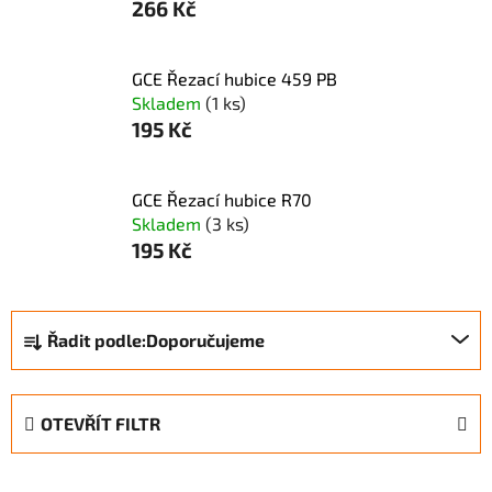
266 Kč
GCE Řezací hubice 459 PB
Skladem
(1 ks)
195 Kč
GCE Řezací hubice R70
Skladem
(3 ks)
195 Kč
Ř
Řadit podle:
Doporučujeme
a
z
e
OTEVŘÍT FILTR
n
í
V