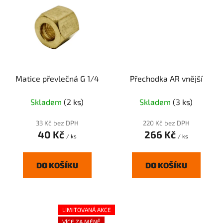
Matice převlečná G 1/4
Přechodka AR vnější
Skladem
(2 ks)
Skladem
(3 ks)
33 Kč bez DPH
220 Kč bez DPH
40 Kč
266 Kč
/ ks
/ ks
DO KOŠÍKU
DO KOŠÍKU
LIMITOVANÁ AKCE
VÍCE ZA MÉNĚ