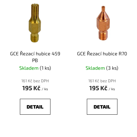
p
ý
r
p
o
i
d
s
u
p
k
r
t
GCE Řezací hubice 459
GCE Řezací hubice R70
o
ů
PB
d
Skladem
(1 ks)
Skladem
(3 ks)
u
k
161 Kč bez DPH
161 Kč bez DPH
t
195 Kč
195 Kč
/ ks
/ ks
ů
DETAIL
DETAIL