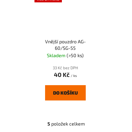
Vnější pouzdro AG-
60/SG-55
Skladem
(>50 ks)
33 Kč bez DPH
40 Kč
/ ks
DO KOŠÍKU
5
položek celkem
O