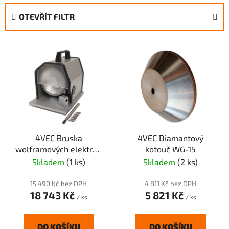
e
OTEVŘÍT FILTR
n
í
V
p
ý
r
p
o
i
d
s
u
p
k
r
t
4VEC Bruska
4VEC Diamantový
o
ů
wolframových elektrod
kotouč WG-15
d
WG-15
Skladem
(1 ks)
Skladem
(2 ks)
u
k
15 490 Kč bez DPH
4 811 Kč bez DPH
t
18 743 Kč
5 821 Kč
/ ks
/ ks
ů
DO KOŠÍKU
DO KOŠÍKU