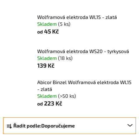
Wolframová elektroda WL15 - zlatá
Skladem
(5 ks)
45 Kč
od
Wolframová elektroda WS20 - tyrkysová
Skladem
(18 ks)
139 Kč
Abicor Binzel Wolframová elektroda WL15
- zlatá
Skladem
(>50 ks)
223 Kč
od
Ř
Řadit podle:
Doporučujeme
a
z