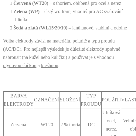
Červená (WT20)
– s thoriem, oblíbená pro ocel a nerez
i
s
Zelená (WP)
– čistý wolfram, vhodný pro AC svařování
u
hliníku
Šedá a zlatá (WL15/20/10)
– lanthanové, stabilní a odolné
Volba
elektrody
závisí na materiálu, polaritě a typu proudu
(AC/DC). Pro nejlepší výsledek je důležité elektrody správně
nabrousit (na kužel nebo kuličku) a používat je s vhodnou
plynovou čočkou
a
kleštinou
.
BARVA
TYP
OZNAČENÍ
SLOŽENÍ
POUŽITÍ
VLAS
ELEKTRODY
PROUDU
Uhlíková
ocel,
Velmi 
červená
WT20
2 % thoria
DC
nerez,
ob