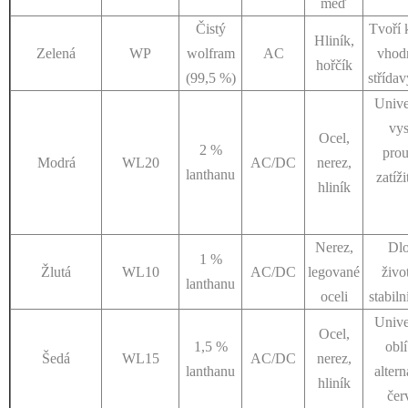
měď
Čistý
Tvoří 
Hliník,
Zelená
WP
wolfram
AC
vhod
hořčík
(99,5 %)
střída
Unive
vy
Ocel,
2 %
pro
Modrá
WL20
AC/DC
nerez,
lanthanu
zatíži
hliník
Nerez,
Dl
1 %
Žlutá
WL10
AC/DC
legované
živo
lanthanu
oceli
stabil
Unive
Ocel,
1,5 %
obl
Šedá
WL15
AC/DC
nerez,
lanthanu
altern
hliník
čer