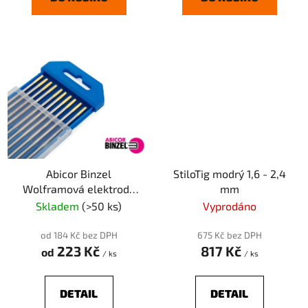
Abicor Binzel
StiloTig modrý 1,6 - 2,4
Wolframová elektroda
mm
WL15 - zlatá
Skladem
(>50 ks)
Vyprodáno
od 184 Kč bez DPH
675 Kč bez DPH
223 Kč
817 Kč
od
/ ks
/ ks
DETAIL
DETAIL