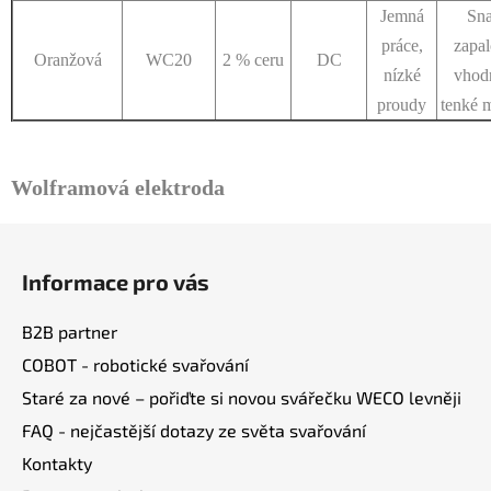
Jemná
Sn
práce,
zapal
Oranžová
WC20
2 % ceru
DC
nízké
vhod
proudy
tenké m
Wolframová elektroda
Z
á
Informace pro vás
p
a
B2B partner
t
COBOT - robotické svařování
í
Staré za nové – pořiďte si novou svářečku WECO levněji
FAQ - nejčastější dotazy ze světa svařování
Kontakty