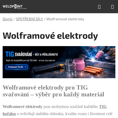
Přejít
Hledat
N
na
obsah
K
Domů
/
SPOTŘEBNÍ DÍLY
/
Wolframové elektrody
Wolframové elektrody
Wolframové elektrody pro TIG
svařování – výběr pro každý materiál
Wolframové elektrody
jsou nezbytnou součástí každého
TIG
hořáku
a ovlivňují stabilitu oblouku, kvalitu svaru i životnost celé