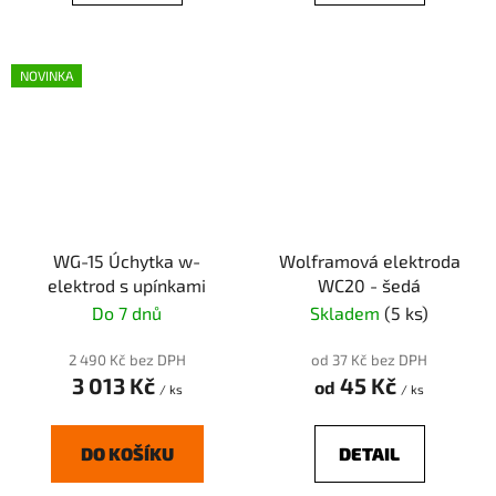
NOVINKA
WG-15 Úchytka w-
Wolframová elektroda
elektrod s upínkami
WC20 - šedá
Do 7 dnů
Skladem
(5 ks)
2 490 Kč bez DPH
od 37 Kč bez DPH
3 013 Kč
45 Kč
od
/ ks
/ ks
DO KOŠÍKU
DETAIL