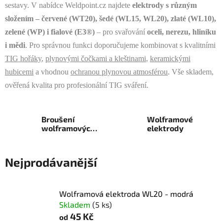
sestavy. V nabídce Weldpoint.cz najdete
elektrody s různým
složením – červené (WT20), šedé (WL15, WL20), zlaté (WL10),
zelené (WP) i fialové (E3®)
– pro svařování
oceli, nerezu, hliníku
i mědi
. Pro správnou funkci doporučujeme kombinovat s kvalitními
TIG hořáky
,
plynovými čočkami a kleštinami
,
keramickými
hubicemi
a vhodnou
ochranou plynovou atmosférou
. Vše skladem,
ověřená kvalita pro profesionální TIG sváření.
Broušení
Wolframové
wolframových
elektrody
elektrod
Nejprodávanější
Wolframová elektroda WL20 - modrá
Skladem
(5 ks)
45 Kč
od