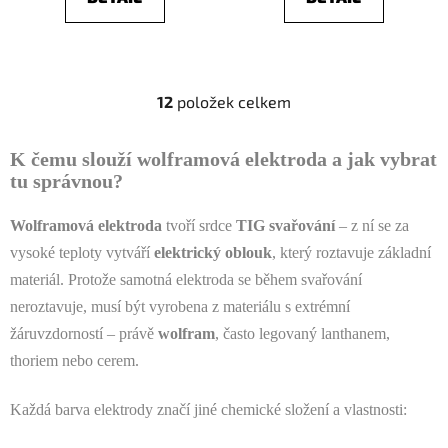
12
položek celkem
O
v
l
K čemu slouží wolframová elektroda a jak vybrat
á
tu správnou?
d
a
Wolframová elektroda
tvoří srdce
TIG svařování
– z ní se za
c
vysoké teploty vytváří
elektrický oblouk
, který roztavuje základní
í
materiál. Protože samotná elektroda se během svařování
p
r
neroztavuje, musí být vyrobena z materiálu s extrémní
v
žáruvzdorností – právě
wolfram
, často legovaný lanthanem,
k
thoriem nebo cerem.
y
v
Každá barva elektrody značí jiné chemické složení a vlastnosti:
ý
p