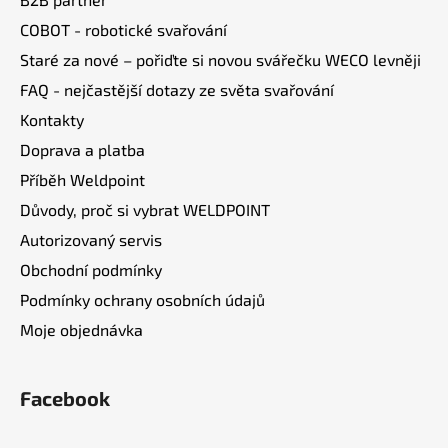
t
COBOT - robotické svařování
í
Staré za nové – pořiďte si novou svářečku WECO levněji
FAQ - nejčastější dotazy ze světa svařování
Kontakty
Doprava a platba
Příběh Weldpoint
Důvody, proč si vybrat WELDPOINT
Autorizovaný servis
Obchodní podmínky
Podmínky ochrany osobních údajů
Moje objednávka
Facebook