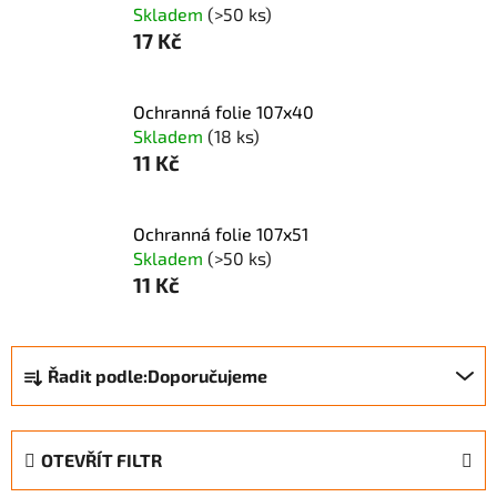
Skladem
(>50 ks)
17 Kč
Ochranná folie 107x40
Skladem
(18 ks)
11 Kč
Ochranná folie 107x51
Skladem
(>50 ks)
11 Kč
Ř
Řadit podle:
Doporučujeme
a
z
e
OTEVŘÍT FILTR
n