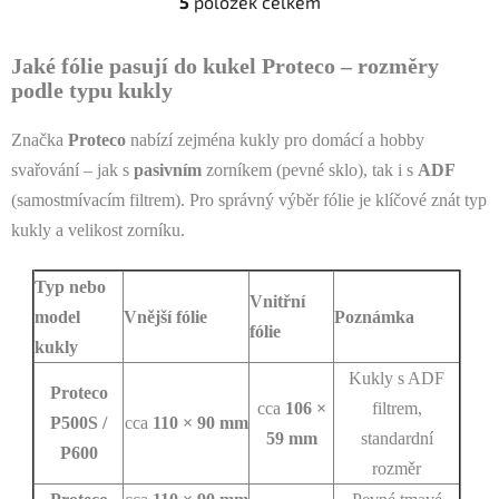
5
položek celkem
O
v
l
Jaké fólie pasují do kukel Proteco – rozměry
á
podle typu kukly
d
a
Značka
Proteco
nabízí zejména kukly pro domácí a hobby
c
svařování – jak s
pasivním
zorníkem (pevné sklo), tak i s
ADF
í
(samostmívacím filtrem). Pro správný výběr fólie je klíčové znát typ
p
r
kukly a velikost zorníku.
v
k
Typ nebo
Vnitřní
y
model
Vnější fólie
Poznámka
v
fólie
kukly
ý
p
Kukly s ADF
Proteco
i
cca
106 ×
filtrem,
P500S /
cca
110 × 90 mm
s
59 mm
standardní
u
P600
rozměr