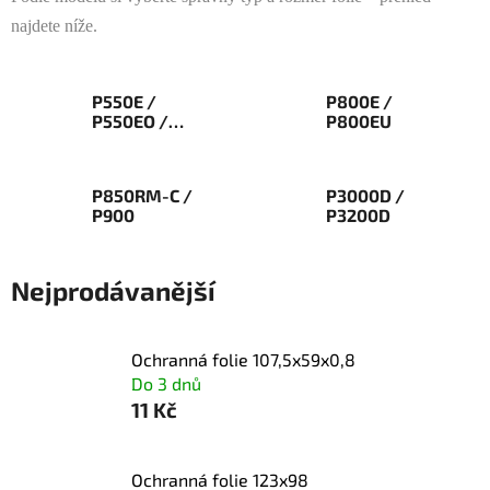
najdete níže.
P550E /
P800E /
P550EO /
P800EU
P600e
P850RM-C /
P3000D /
P900
P3200D
Nejprodávanější
Ochranná folie 107,5x59x0,8
Do 3 dnů
11 Kč
Ochranná folie 123x98