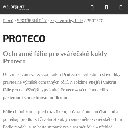
Přejít
Hledat
NÁKUP
na
obsah
KOŠÍK
Domů
/
SPOTŘEBNÍ DÍLY
/
Krycí zorníky, folie
/
PROTECO
PROTECO
Ochranné fólie pro svářečské kukly
Proteco
Udržujte svou svářečskou kuklu
Proteco
v perfektním stavu díky
pravidelné výměně ochranných fólií. Nabízíme
vnější i vnitřní
fólie
pro nejběžnější typy kukel Proteco – včetně modelů s
pasivním i samostmívacím filtrem
.
Fólie chrání zorník před rozstřikem, poškrábáním i nečistotami a
pomáhají prodloužit životnost kukly i samotného svářečského filtru.
Podle modelu si vyberte správný typ a rozměr fólie – přehled