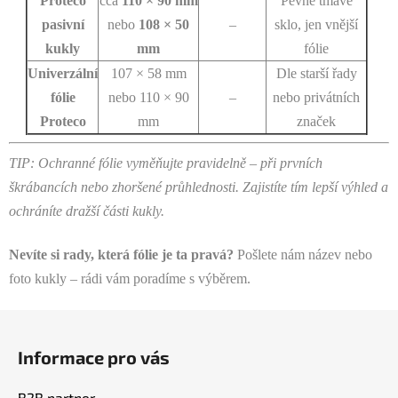
Proteco
cca
110 × 90 mm
Pevné tmavé
pasivní
nebo
108 × 50
–
sklo, jen vnější
kukly
mm
fólie
Univerzální
107 × 58 mm
Dle starší řady
fólie
nebo 110 × 90
–
nebo privátních
Proteco
mm
značek
TIP: Ochranné fólie vyměňujte pravidelně – při prvních
škrábancích nebo zhoršené průhlednosti. Zajistíte tím lepší výhled a
ochráníte dražší části kukly.
Nevíte si rady, která fólie je ta pravá?
Pošlete nám název nebo
foto kukly – rádi vám poradíme s výběrem.
Z
á
Informace pro vás
p
a
B2B partner