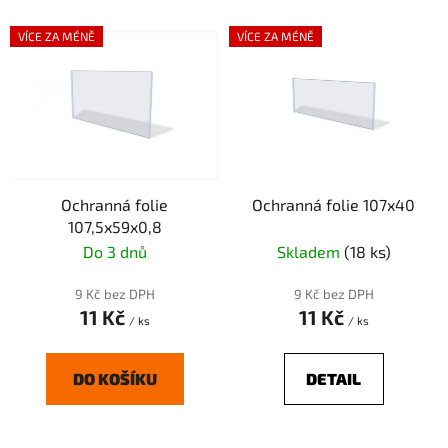
í
V
p
VÍCE ZA MÉNĚ
VÍCE ZA MÉNĚ
ý
r
p
o
i
d
s
u
p
k
r
t
Ochranná folie
Ochranná folie 107x40
o
ů
107,5x59x0,8
d
Do 3 dnů
Skladem
(18 ks)
u
k
9 Kč bez DPH
9 Kč bez DPH
t
11 Kč
11 Kč
/ ks
/ ks
ů
DO KOŠÍKU
DETAIL