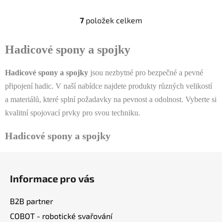
7
položek celkem
O
v
l
Hadicové spony a spojky
á
d
Hadicové spony a spojky
jsou nezbytné pro bezpečné a pevné
a
připojení hadic. V naší nabídce najdete produkty různých velikostí
c
a materiálů, které splní požadavky na pevnost a odolnost. Vyberte si
í
p
kvalitní spojovací prvky pro svou techniku.
r
v
Hadicové spony a spojky
k
y
Z
v
á
ý
Informace pro vás
p
p
a
i
B2B partner
t
s
COBOT - robotické svařování
u