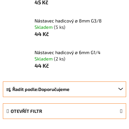
45 Kč
Nástavec hadicový ⌀ 8mm G3/8
Skladem
(5 ks)
44 Kč
Nástavec hadicový ⌀ 6mm G1/4
Skladem
(2 ks)
44 Kč
Ř
Řadit podle:
Doporučujeme
a
z
e
OTEVŘÍT FILTR
n
í
V