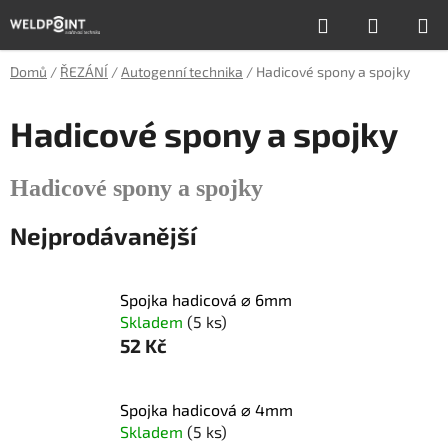
Přejít
Hledat
NÁKUP
na
obsah
KOŠÍK
Domů
/
ŘEZÁNÍ
/
Autogenní technika
/
Hadicové spony a spojky
Hadicové spony a spojky
Hadicové spony a spojky
Nejprodávanější
Spojka hadicová ⌀ 6mm
Skladem
(5 ks)
52 Kč
Spojka hadicová ⌀ 4mm
Skladem
(5 ks)