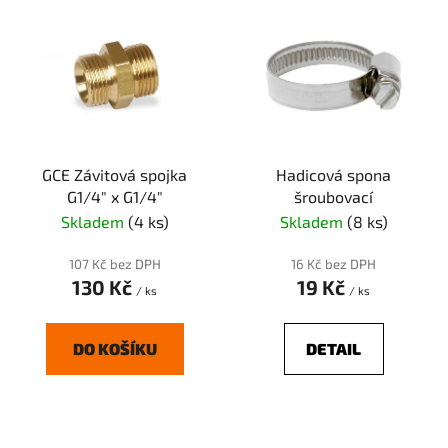
p
ý
r
p
o
i
d
s
u
p
k
r
t
GCE Závitová spojka
Hadicová spona
o
ů
G1/4" x G1/4"
šroubovací
d
Skladem
(4 ks)
Skladem
(8 ks)
u
k
107 Kč bez DPH
16 Kč bez DPH
t
130 Kč
19 Kč
/ ks
/ ks
ů
DO KOŠÍKU
DETAIL