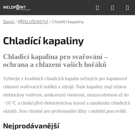
Přejít
Hledat
NÁKUP
na
obsah
KOŠÍK
Domů
/
PŘÍSLUŠENSTVÍ
/
Chladící kapaliny
Chladící kapaliny
Chladicí kapalina pro svařování –
ochrana a chlazení vašich hořáků
Vybírejte z kvalitních chladicích kapalin určených pro kapalinové
chlazení svařovacích hořáků a zdrojů. Naše kapaliny mají nízkou
elektrickou vodivost, antikorozní vlastnosti, mrazuvzdornost až do
−10 °C a chrání před elektrolytickou korozí a zanášením chladicích
okruhů. Jsou vhodné pro profesionální dílny i mobilní pracoviště.
Nejprodávanější