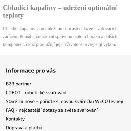
l
Chladící kapaliny – udržení optimální
á
teploty
d
a
Chladící kapaliny jsou důležitou součástí chlazení svařovacích
c
zařízení. Pomáhají udržovat správnou teplotu hořáků a dalších
í
p
komponent, čímž prodlužují jejich životnost a zlepšují výkon.
r
v
Z
k
á
y
Informace pro vás
p
v
a
ý
B2B partner
t
p
COBOT - robotické svařování
í
i
Staré za nové – pořiďte si novou svářečku WECO levněji
s
u
FAQ - nejčastější dotazy ze světa svařování
Kontakty
Doprava a platba