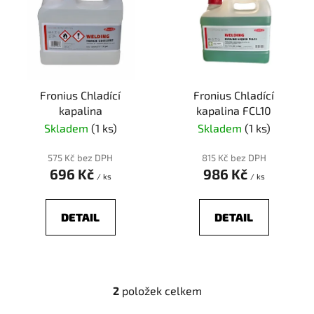
p
o
i
d
s
u
p
k
r
t
Fronius Chladící
Fronius Chladící
o
ů
kapalina
kapalina FCL10
d
Skladem
(1 ks)
Skladem
(1 ks)
u
k
575 Kč bez DPH
815 Kč bez DPH
t
696 Kč
986 Kč
/ ks
/ ks
ů
DETAIL
DETAIL
2
položek celkem
O
v