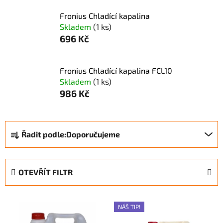
Fronius Chladící kapalina
Skladem
(1 ks)
696 Kč
Fronius Chladící kapalina FCL10
Skladem
(1 ks)
986 Kč
Ř
Řadit podle:
Doporučujeme
a
z
e
OTEVŘÍT FILTR
n
í
V
p
NÁŠ TIP!
ý
r