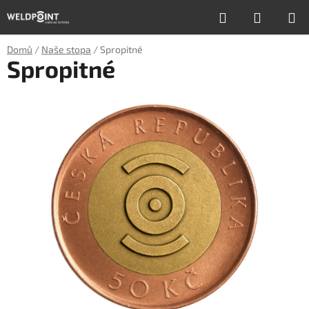
Přejít
Hledat
NÁKUP
na
obsah
KOŠÍK
Domů
/
Naše stopa
/
Spropitné
Spropitné