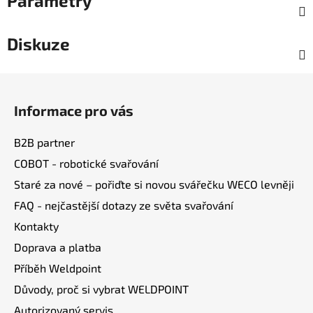
Parametry
Diskuze
Z
á
Informace pro vás
p
a
B2B partner
t
COBOT - robotické svařování
í
Staré za nové – pořiďte si novou svářečku WECO levněji
FAQ - nejčastější dotazy ze světa svařování
Kontakty
Doprava a platba
Příběh Weldpoint
Důvody, proč si vybrat WELDPOINT
Autorizovaný servis