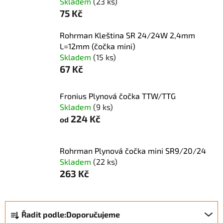
Skladem
(23 ks)
75 Kč
Rohrman Kleština SR 24/24W 2,4mm
L=12mm (čočka mini)
Skladem
(15 ks)
67 Kč
Fronius Plynová čočka TTW/TTG
Skladem
(9 ks)
224 Kč
od
Rohrman Plynová čočka mini SR9/20/24
Skladem
(22 ks)
263 Kč
Ř
Řadit podle:
Doporučujeme
a