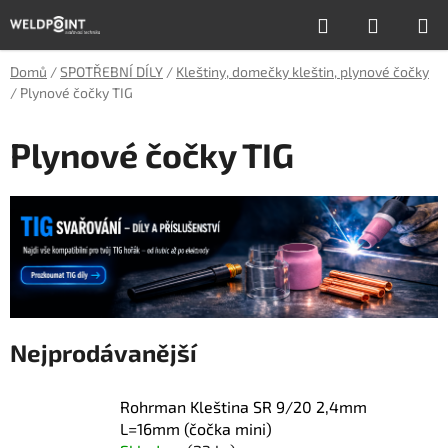
Přejít
Hledat
NÁKUP
na
obsah
KOŠÍK
Domů
/
SPOTŘEBNÍ DÍLY
/
Kleštiny, domečky kleštin, plynové čočky
/
Plynové čočky TIG
Plynové čočky TIG
Nejprodávanější
Rohrman Kleština SR 9/20 2,4mm
L=16mm (čočka mini)