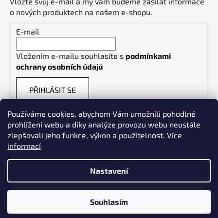
Vložte svůj e-mail a my vám budeme zasílat informace
o nových produktech na našem e-shopu.
E-mail
Vložením e-mailu souhlasíte s
podmínkami
ochrany osobních údajů
PŘIHLÁSIT SE
Používáme cookies, abychom Vám umožnili pohodlné
prohlížení webu a díky analýze provozu webu neustále
zlepšovali jeho funkce, výkon a použitelnost.
Více
informací
Weldpoint.eu
Nastavení
Souhlasím
Vytvořil Shoptet
Copyright 2026
WELDPOINT
. Všechna práva vyhrazena.