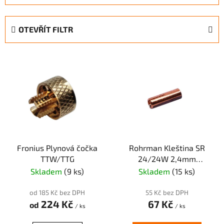
z
e
OTEVŘÍT FILTR
n
í
V
p
ý
r
p
o
i
d
s
u
p
k
r
t
Fronius Plynová čočka
Rohrman Kleština SR
o
ů
TTW/TTG
24/24W 2,4mm
d
L=12mm (čočka mini)
Skladem
(9 ks)
Skladem
(15 ks)
u
k
od 185 Kč bez DPH
55 Kč bez DPH
t
224 Kč
67 Kč
od
/ ks
/ ks
ů