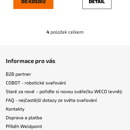
DO KOŠÍKU
DETAIL
4
položek celkem
O
v
l
Z
á
á
d
Informace pro vás
p
a
a
c
B2B partner
t
í
COBOT - robotické svařování
í
p
Staré za nové – pořiďte si novou svářečku WECO levněji
r
v
FAQ - nejčastější dotazy ze světa svařování
k
Kontakty
y
v
Doprava a platba
ý
Příběh Weldpoint