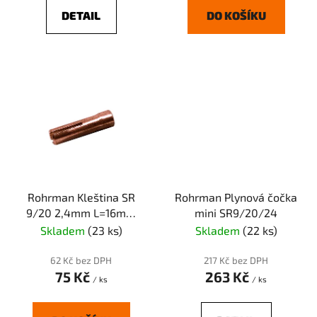
DETAIL
DO KOŠÍKU
Rohrman Kleština SR
Rohrman Plynová čočka
9/20 2,4mm L=16mm
mini SR9/20/24
(čočka mini)
Skladem
(23 ks)
Skladem
(22 ks)
62 Kč bez DPH
217 Kč bez DPH
75 Kč
263 Kč
/ ks
/ ks