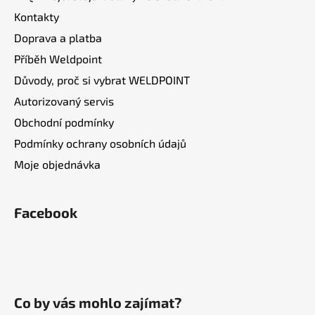
k
Kontakty
y
v
Doprava a platba
ý
Příběh Weldpoint
p
Důvody, proč si vybrat WELDPOINT
i
s
Autorizovaný servis
u
Obchodní podmínky
Podmínky ochrany osobních údajů
Moje objednávka
Facebook
Co by vás mohlo zajímat?