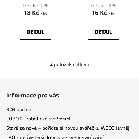
k
15 Kč bez DPH
13 Kč bez DPH
t
18 Kč
16 Kč
/ ks
/ ks
ů
DETAIL
DETAIL
2
položek celkem
O
v
l
Z
á
á
d
Informace pro vás
p
a
a
c
B2B partner
t
í
COBOT - robotické svařování
í
p
Staré za nové – pořiďte si novou svářečku WECO levněji
r
v
FAQ - nejčastější dotazy ze světa svařování