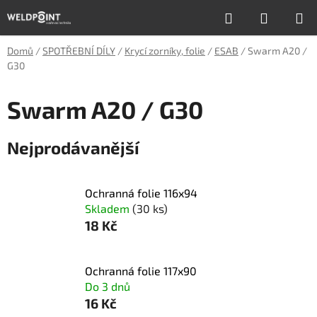
Přejít
Hledat
NÁKUP
na
obsah
KOŠÍK
Domů
/
SPOTŘEBNÍ DÍLY
/
Krycí zorníky, folie
/
ESAB
/
Swarm A20 /
G30
Swarm A20 / G30
Nejprodávanější
Ochranná folie 116x94
Skladem
(30 ks)
18 Kč
Ochranná folie 117x90
Do 3 dnů
16 Kč