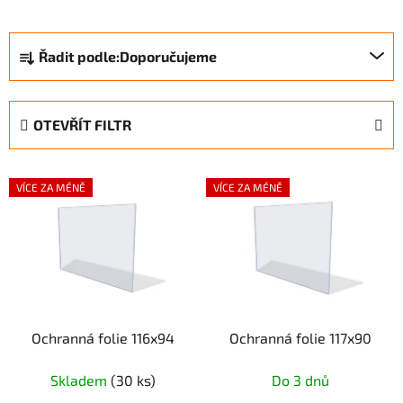
Ř
Řadit podle:
Doporučujeme
a
z
e
OTEVŘÍT FILTR
n
í
V
p
VÍCE ZA MÉNĚ
VÍCE ZA MÉNĚ
ý
r
p
o
i
d
s
u
p
k
r
t
Ochranná folie 116x94
Ochranná folie 117x90
o
ů
d
Skladem
(30 ks)
Do 3 dnů
u