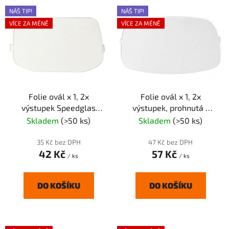
V
p
NÁŠ TIP!
NÁŠ TIP!
ý
r
VÍCE ZA MÉNĚ
VÍCE ZA MÉNĚ
p
o
i
d
s
u
p
k
r
t
Folie ovál x 1, 2x
Folie ovál x 1, 2x
o
ů
výstupek Speedglas
výstupek, prohnutá -
d
9100
Speedglas 9000
Skladem
(>50 ks)
Skladem
(>50 ks)
u
k
35 Kč bez DPH
47 Kč bez DPH
t
42 Kč
57 Kč
/ ks
/ ks
ů
DO KOŠÍKU
DO KOŠÍKU