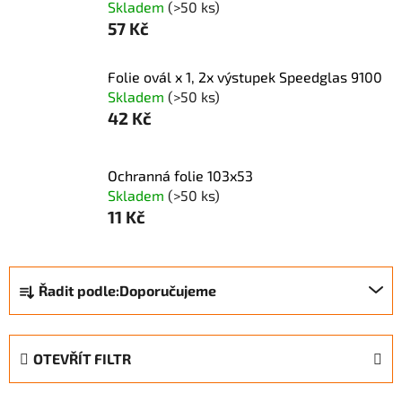
Skladem
(>50 ks)
57 Kč
Folie ovál x 1, 2x výstupek Speedglas 9100
Skladem
(>50 ks)
42 Kč
Ochranná folie 103x53
Skladem
(>50 ks)
11 Kč
Ř
Řadit podle:
Doporučujeme
a
z
e
OTEVŘÍT FILTR
n
í