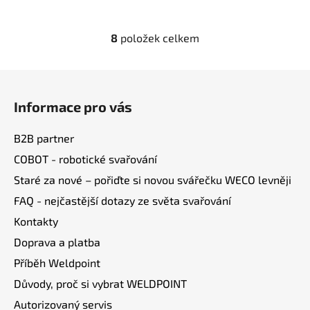
8
položek celkem
O
v
l
Z
á
á
d
Informace pro vás
p
a
a
c
B2B partner
t
í
COBOT - robotické svařování
í
p
Staré za nové – pořiďte si novou svářečku WECO levněji
r
v
FAQ - nejčastější dotazy ze světa svařování
k
Kontakty
y
v
Doprava a platba
ý
Příběh Weldpoint
p
Důvody, proč si vybrat WELDPOINT
i
s
Autorizovaný servis