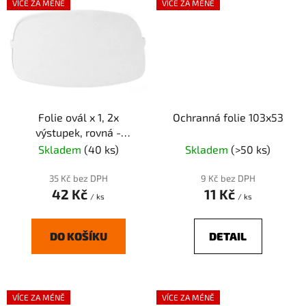
VÍCE ZA MÉNĚ
VÍCE ZA MÉNĚ
Folie ovál x 1, 2x
Ochranná folie 103x53
výstupek, rovná -
Speedglas 9000
Skladem
(40 ks)
Skladem
(>50 ks)
35 Kč bez DPH
9 Kč bez DPH
42 Kč
11 Kč
/ ks
/ ks
DO KOŠÍKU
DETAIL
VÍCE ZA MÉNĚ
VÍCE ZA MÉNĚ