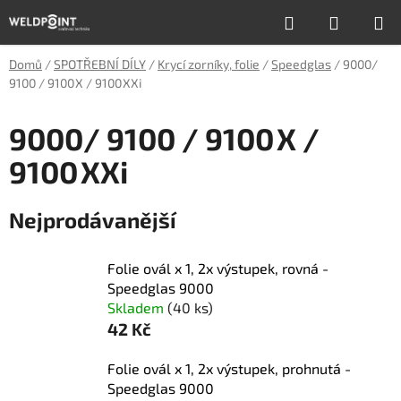
Přejít
Hledat
NÁKUP
na
obsah
KOŠÍK
Domů
/
SPOTŘEBNÍ DÍLY
/
Krycí zorníky, folie
/
Speedglas
/
9000/
9100 / 9100 X / 9100 XXi
9000/ 9100 / 9100 X /
9100 XXi
Nejprodávanější
Folie ovál x 1, 2x výstupek, rovná -
Speedglas 9000
Skladem
(40 ks)
42 Kč
Folie ovál x 1, 2x výstupek, prohnutá -
Speedglas 9000