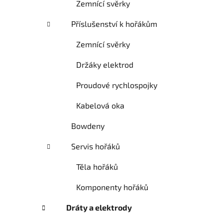
Zemnící svěrky
Příslušenství k hořákům
Zemnící svěrky
Držáky elektrod
Proudové rychlospojky
Kabelová oka
Bowdeny
Servis hořáků
Těla hořáků
Komponenty hořáků
Dráty a elektrody