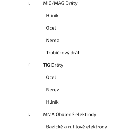
MIG/MAG Dráty
Hliník
Ocel
Nerez
Trubičkový drát
TIG Dráty
Ocel
Nerez
Hliník
MMA Obalené elektrody
Bazické a rutilové elektrody