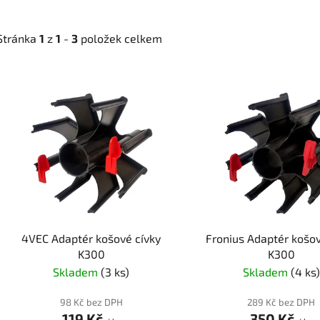
Stránka
1
z
1
-
3
položek celkem
V
ý
p
i
s
p
r
o
d
4VEC Adaptér košové cívky
Fronius Adaptér košov
u
K300
K300
k
Skladem
(3 ks)
Skladem
(4 ks)
t
ů
98 Kč bez DPH
289 Kč bez DPH
119 Kč
350 Kč