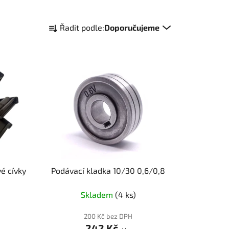
Ř
Řadit podle:
Doporučujeme
a
z
e
n
í
p
r
o
d
u
k
é cívky
Podávací kladka 10/30 0,6/0,8
t
ů
Skladem
(4 ks)
200 Kč bez DPH
242 Kč