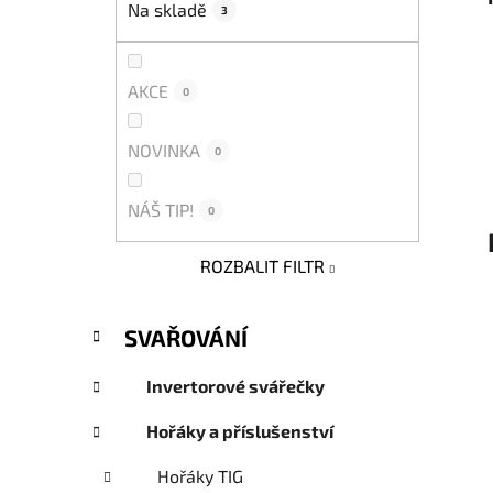
Na skladě
3
p
a
n
AKCE
0
e
l
NOVINKA
0
NÁŠ TIP!
0
ROZBALIT FILTR
K
Přeskočit
SVAŘOVÁNÍ
a
kategorie
t
Invertorové svářečky
e
g
Hořáky a příslušenství
o
r
Hořáky TIG
i