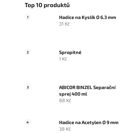
Top 10 produktů
Hadice na Kyslík Ø 6.3 mm
31 Kč
Spropitné
1 Kč
ABICOR BINZEL Separační
sprej 400 ml
88 Kč
Hadice na Acetylen Ø 9 mm
38 Kč