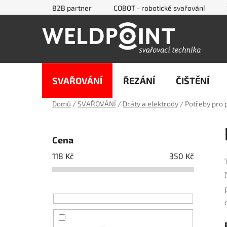
Přejít
B2B partner
COBOT - robotické svařování
na
obsah
SVAŘOVÁNÍ
ŘEZÁNÍ
ČIŠTĚNÍ
Domů
/
SVAŘOVÁNÍ
/
Dráty a elektrody
/
Potřeby pro 
P
o
Cena
s
118
Kč
350
Kč
t
r
a
n
n
í