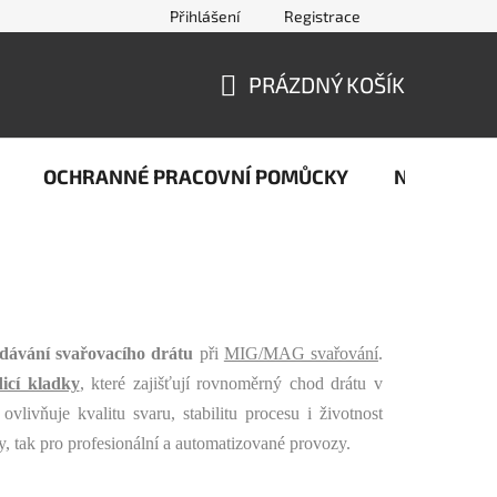
Přihlášení
Registrace
jčastější dotazy ze světa svařování
Kontakty
Doprava a pla
PRÁZDNÝ KOŠÍK
NÁKUPNÍ
KOŠÍK
OCHRANNÉ PRACOVNÍ POMŮCKY
Naše stop
odávání svařovacího drátu
při
MIG/MAG svařování
.
icí kladky
, které zajišťují rovnoměrný chod drátu v
vlivňuje kvalitu svaru, stabilitu procesu i životnost
, tak pro profesionální a automatizované provozy.