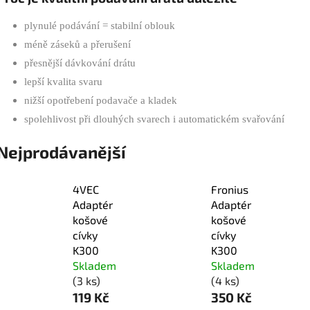
plynulé podávání = stabilní oblouk
méně záseků a přerušení
přesnější dávkování drátu
lepší kvalita svaru
nižší opotřebení podavače a kladek
spolehlivost při dlouhých svarech i automatickém svařování
Nejprodávanější
4VEC
Fronius
Adaptér
Adaptér
košové
košové
cívky
cívky
K300
K300
Skladem
Skladem
(3 ks)
(4 ks)
119 Kč
350 Kč