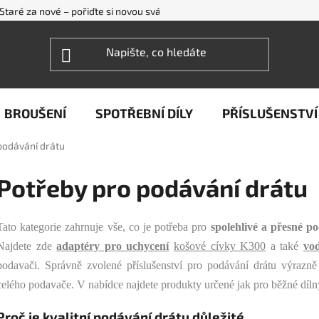
Staré za nové – pořiďte si novou svářečku WECO levněji
FAQ - ne
BROUŠENÍ
SPOTŘEBNÍ DÍLY
PŘÍSLUŠENSTVÍ
podávání drátu
Potřeby pro podávání drátu
Tato kategorie zahrnuje vše, co je potřeba pro
spolehlivé a přesné p
Najdete zde
adaptéry pro uchycení
košové cívky K300
a také
vod
podavači. Správně zvolené příslušenství pro podávání drátu výrazně o
celého podavače. V nabídce najdete produkty určené jak pro běžné dílny
Proč je kvalitní podávání drátu důležité