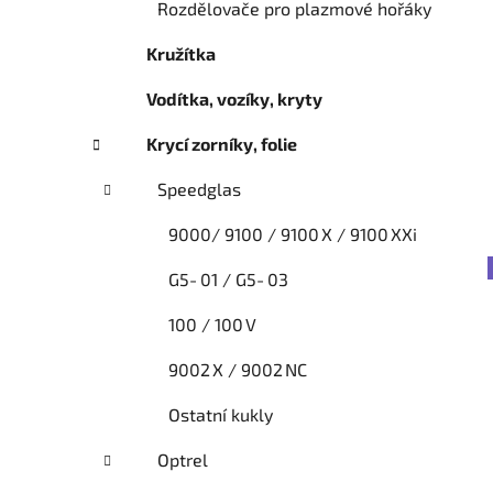
Rozdělovače pro plazmové hořáky
Kružítka
Vodítka, vozíky, kryty
Krycí zorníky, folie
Speedglas
9000/ 9100 / 9100 X / 9100 XXi
G5‑01 / G5‑03
100 / 100 V
9002 X / 9002 NC
Ostatní kukly
Optrel