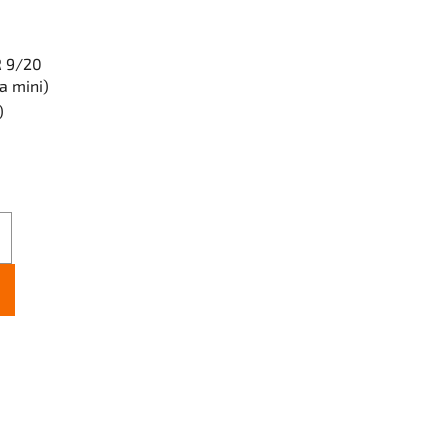
R 9/20
 mini)
)