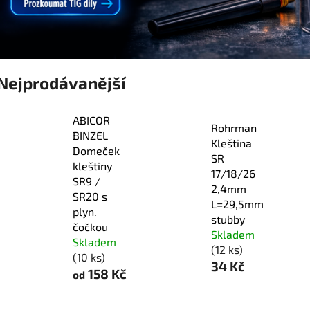
Nejprodávanější
ABICOR
Rohrman
BINZEL
Kleština
Domeček
SR
kleštiny
17/18/26
SR9 /
2,4mm
SR20 s
L=29,5mm
plyn.
stubby
čočkou
Skladem
Skladem
(12 ks)
(10 ks)
34 Kč
158 Kč
od