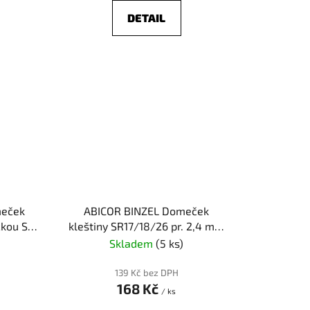
DETAIL
meček
ABICOR BINZEL Domeček
čkou SR9
kleštiny SR17/18/26 pr. 2,4 mm
sítko STUBY
Skladem
(5 ks)
139 Kč bez DPH
168 Kč
/ ks