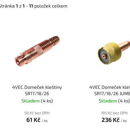
Stránka
1
z
1
-
11
položek celkem
V
ý
p
i
s
p
r
o
d
4VEC Domeček kleštiny
4VEC Domeček kleš
u
SR17/18/26
SR17/18/26 JUM
k
Skladem
(4 ks)
Skladem
(4 ks)
t
ů
50 Kč bez DPH
195 Kč bez DPH
61 Kč
236 Kč
/ ks
/ ks