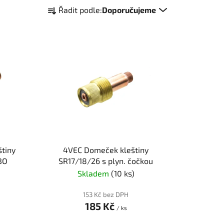
Ř
Řadit podle:
Doporučujeme
a
z
e
n
í
p
r
o
d
u
k
tiny
4VEC Domeček kleštiny
t
BO
SR17/18/26 s plyn. čočkou
ů
Skladem
(10 ks)
153 Kč bez DPH
185 Kč
/ ks