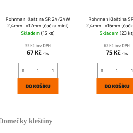
Rohrman Kleština SR 24/24W
Rohrman Kleština S
2,4mm L=12mm (čočka mini)
2,4mm L=16mm (čočka
Skladem
(15 ks)
Skladem
(23 ks
55 Kč bez DPH
62 Kč bez DPH
67 Kč
75 Kč
/ ks
/ ks
DO KOŠÍKU
DO KOŠÍKU
O
v
Domečky kleštiny
l
á