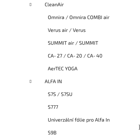
CleanAir
Omnira / Omnira COMBI air
Verus air / Verus
SUMMIT air / SUMMIT
CA‑27 / CA‑20 / CA‑40
AerTEC YOGA
ALFA IN
S7S / S7SU
S777
Univerzální fólie pro Alfa In
S9B