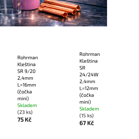
Rohrman
Rohrman
Kleština
Kleština
SR
SR 9/20
24/24W
2,4mm
2,4mm
L=16mm
L=12mm
(čočka
(čočka
mini)
mini)
Skladem
Skladem
(23 ks)
(15 ks)
75 Kč
67 Kč