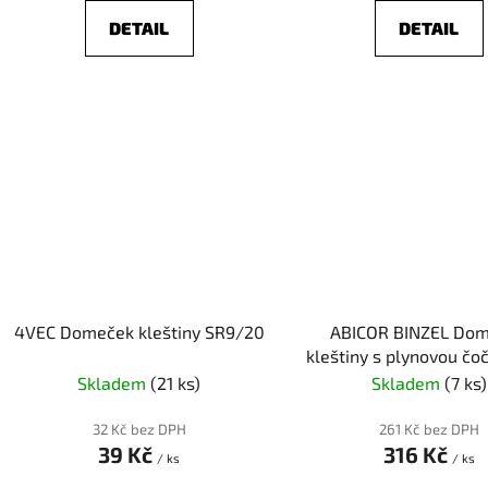
DETAIL
DETAIL
4VEC Domeček kleštiny SR9/20
ABICOR BINZEL Do
kleštiny s plynovou čo
/ SR20 JUMBO
Skladem
(21 ks)
Skladem
(7 ks)
32 Kč bez DPH
261 Kč bez DPH
39 Kč
316 Kč
/ ks
/ ks