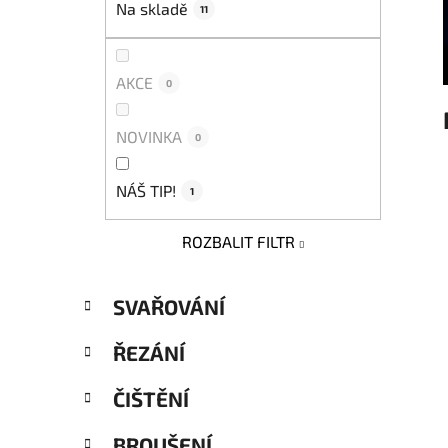
Na skladě
11
p
a
n
AKCE
0
e
l
NOVINKA
0
NÁŠ TIP!
1
ROZBALIT FILTR
K
Přeskočit
SVAŘOVÁNÍ
a
kategorie
t
ŘEZÁNÍ
e
g
ČIŠTĚNÍ
o
r
BROUŠENÍ
i