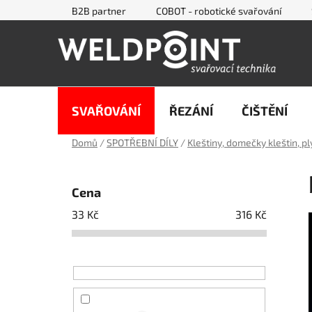
Přejít
B2B partner
COBOT - robotické svařování
na
obsah
SVAŘOVÁNÍ
ŘEZÁNÍ
ČIŠTĚNÍ
Domů
/
SPOTŘEBNÍ DÍLY
/
Kleštiny, domečky kleštin, p
P
o
Cena
s
33
Kč
316
Kč
t
r
a
n
n
í