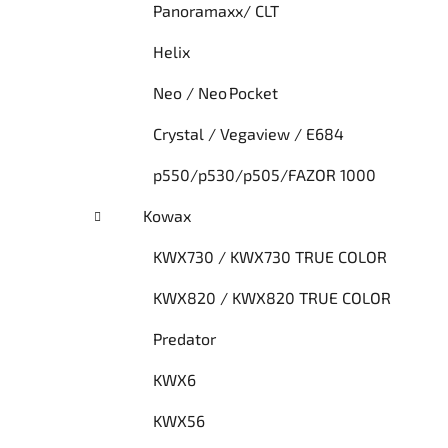
Panoramaxx/ CLT
Helix
Neo / Neo Pocket
Crystal / Vegaview / E684
p550/p530/p505/FAZOR 1000
Kowax
KWX730 / KWX730 TRUE COLOR
KWX820 / KWX820 TRUE COLOR
Predator
KWX6
KWX56