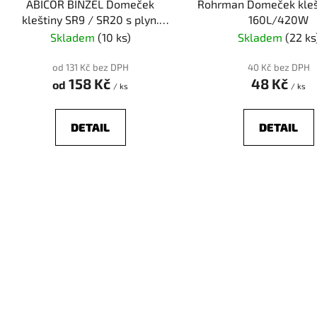
ABICOR BINZEL Domeček
Rohrman Domeček kleš
kleštiny SR9 / SR20 s plyn.
160L/420W
čočkou
Skladem
(10 ks)
Skladem
(22 ks
od 131 Kč bez DPH
40 Kč bez DPH
158 Kč
48 Kč
od
/ ks
/ ks
DETAIL
DETAIL