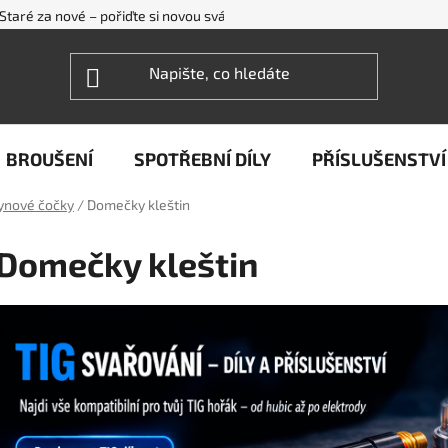
Staré za nové – pořiďte si novou svářečku WECO levněji
FAQ - ne
BROUŠENÍ
SPOTŘEBNÍ DÍLY
PŘÍSLUŠENSTVÍ
lynové čočky
/
Domečky kleštin
Domečky kleštin