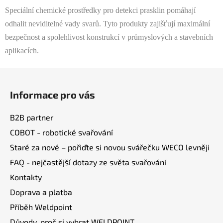
d
Speciální chemické prostředky pro detekci prasklin pomáhají
a
odhalit neviditelné vady svarů. Tyto produkty zajišťují maximální
c
bezpečnost a spolehlivost konstrukcí v průmyslových a stavebních
í
p
aplikacích.
r
v
Z
k
á
y
Informace pro vás
p
v
a
ý
B2B partner
t
p
COBOT - robotické svařování
í
i
Staré za nové – pořiďte si novou svářečku WECO levněji
s
u
FAQ - nejčastější dotazy ze světa svařování
Kontakty
Doprava a platba
Příběh Weldpoint
Důvody, proč si vybrat WELDPOINT