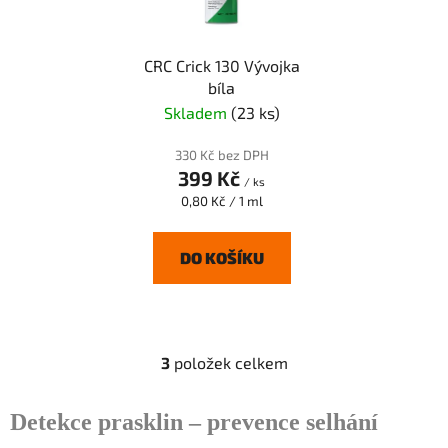
CRC Crick 130 Vývojka
bíla
Skladem
(23 ks)
330 Kč bez DPH
399 Kč
/ ks
Měrná
0,80 Kč / 1 ml
cena:
DO KOŠÍKU
3
položek celkem
O
v
l
Detekce prasklin – prevence selhání
á