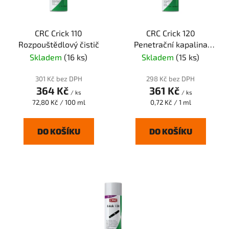
p
k
r
t
CRC Crick 110
CRC Crick 120
o
ů
Rozpouštědlový čistič
Penetrační kapalina
d
červená
Skladem
(16 ks)
Skladem
(15 ks)
u
k
301 Kč bez DPH
298 Kč bez DPH
t
364 Kč
361 Kč
/ ks
/ ks
ů
Měrná
Měrná
72,80 Kč / 100 ml
0,72 Kč / 1 ml
cena:
cena:
DO KOŠÍKU
DO KOŠÍKU