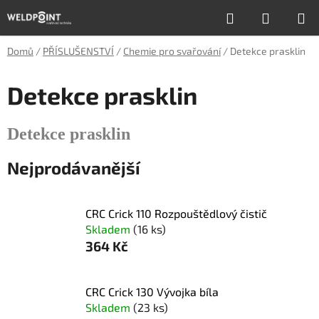
Přejít
Hledat
NÁKUP
na
obsah
KOŠÍK
Domů
/
PŘÍSLUŠENSTVÍ
/
Chemie pro svařování
/
Detekce prasklin
Detekce prasklin
Detekce prasklin
Nejprodávanější
CRC Crick 110 Rozpouštědlový čistič
Skladem
(16 ks)
364 Kč
CRC Crick 130 Vývojka bíla
Skladem
(23 ks)