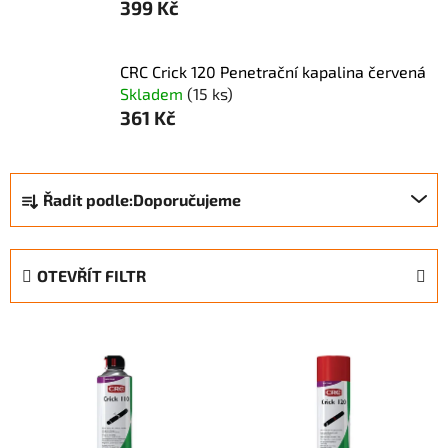
399 Kč
CRC Crick 120 Penetrační kapalina červená
Skladem
(15 ks)
361 Kč
Ř
Řadit podle:
Doporučujeme
a
z
e
OTEVŘÍT FILTR
n
í
V
p
ý
r
p
o
i
d
s
u