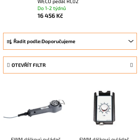
WECO pedál RC02
Do 1-2 týdnů
16 456 Kč
Ř
Řadit podle:
Doporučujeme
a
z
e
OTEVŘÍT FILTR
n
í
V
p
ý
r
p
o
i
d
s
u
p
k
r
t
EWM dálkový ovládač
EWM dálkový ovládač