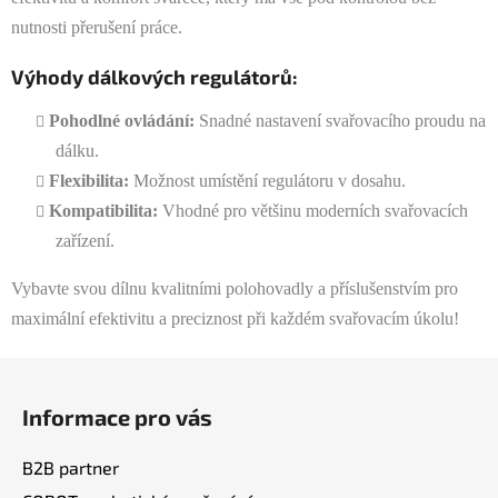
r
nutnosti přerušení práce.
v
k
Výhody dálkových regulátorů:
y
v
Pohodlné ovládání:
Snadné nastavení svařovacího proudu na
ý
dálku.
p
Flexibilita:
Možnost umístění regulátoru v dosahu.
i
Kompatibilita:
Vhodné pro většinu moderních svařovacích
s
u
zařízení.
Vybavte svou dílnu kvalitními polohovadly a příslušenstvím pro
maximální efektivitu a preciznost při každém svařovacím úkolu!
Z
á
Informace pro vás
p
a
B2B partner
t