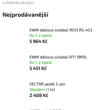
a efektivitu při práci.
Nejprodávanější
EWM dálkový ovládač RG13 RS-453
Do 1-2 týdnů
5 964 Kč
EWM dálkový ovládač RT1 19POL
Do 1-2 týdnů
5 451 Kč
VECTOR pedál 5-pin
Skladem
(1 ks)
2 408 Kč