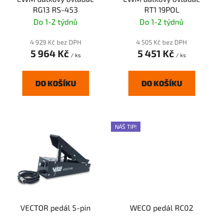
o
ů
RG13 RS-453
RT1 19POL
d
Do 1-2 týdnů
Do 1-2 týdnů
u
k
4 929 Kč bez DPH
4 505 Kč bez DPH
t
5 964 Kč
5 451 Kč
/ ks
/ ks
ů
DO KOŠÍKU
DO KOŠÍKU
NÁŠ TIP!
VECTOR pedál 5-pin
WECO pedál RC02