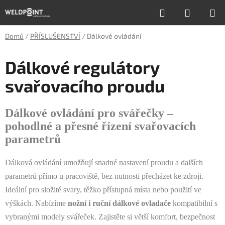
Přejít
Hledat
NÁKUP
na
obsah
KOŠÍK
Domů
/
PŘÍSLUŠENSTVÍ
/
Dálkové ovládání
Dálkové regulátory
svařovacího proudu
Dálkové ovládání pro svářečky –
pohodlné a přesné řízení svařovacích
parametrů
Dálková ovládání umožňují snadné nastavení proudu a dalších
parametrů přímo u pracoviště, bez nutnosti přecházet ke zdroji.
Ideální pro složité svary, těžko přístupná místa nebo použití ve
výškách. Nabízíme
nožní i ruční dálkové ovladače
kompatibilní s
vybranými modely svářeček. Zajistěte si větší komfort, bezpečnost