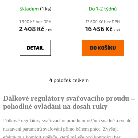
Skladem
(1 ks)
Do 1-2 týdnů
1 990 Kč bez DPH
13 600 Kč bez DPH
2 408 Kč
16 456 Kč
/ ks
/ ks
DETAIL
DO KOŠÍKU
4
položek celkem
O
v
l
Dálkové regulátory svařovacího proudu –
á
pohodlné ovládání na dosah ruky
d
a
Dálkové regulátory svařovacího proudu umožňují snadné a rychlé
c
nastavení parametrů svařování přímo během práce. Zvyšují
í
p
efektivitu a komfort svářeče, který má vše pod kontrolou bez