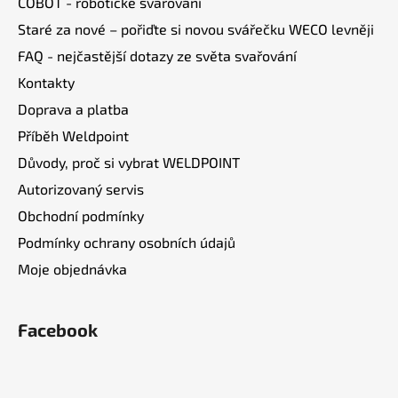
COBOT - robotické svařování
í
Staré za nové – pořiďte si novou svářečku WECO levněji
FAQ - nejčastější dotazy ze světa svařování
Kontakty
Doprava a platba
Příběh Weldpoint
Důvody, proč si vybrat WELDPOINT
Autorizovaný servis
Obchodní podmínky
Podmínky ochrany osobních údajů
Moje objednávka
Facebook