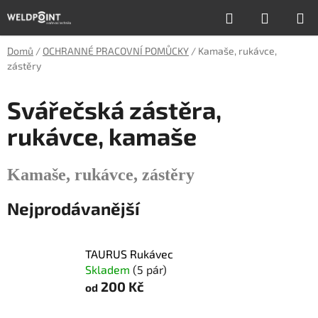
Přejít
Hledat
NÁKUP
na
obsah
KOŠÍK
Domů
/
OCHRANNÉ PRACOVNÍ POMŮCKY
/
Kamaše, rukávce,
zástěry
Svářečská zástěra,
rukávce, kamaše
Kamaše, rukávce, zástěry
Nejprodávanější
TAURUS Rukávec
Skladem
(5 pár)
200 Kč
od