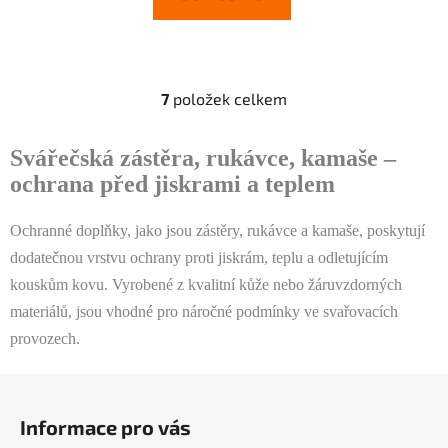
7
položek celkem
O
v
l
Svářečská zástěra, rukávce, kamaše –
á
ochrana před jiskrami a teplem
d
a
Ochranné doplňky, jako jsou zástěry, rukávce a kamaše, poskytují
c
dodatečnou vrstvu ochrany proti jiskrám, teplu a odletujícím
í
p
kouskům kovu. Vyrobené z kvalitní kůže nebo žáruvzdorných
r
materiálů, jsou vhodné pro náročné podmínky ve svařovacích
v
provozech.
k
y
Z
v
á
ý
Informace pro vás
p
p