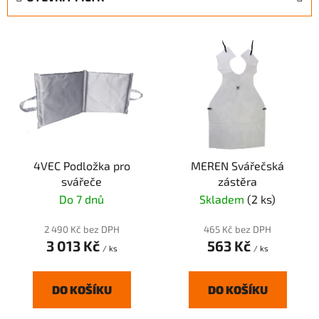
n
í
V
p
ý
r
p
o
i
d
s
u
p
k
r
t
4VEC Podložka pro
MEREN Svářečská
o
ů
svářeče
zástěra
d
Do 7 dnů
Skladem
(2 ks)
u
k
2 490 Kč bez DPH
465 Kč bez DPH
t
3 013 Kč
563 Kč
/ ks
/ ks
ů
DO KOŠÍKU
DO KOŠÍKU