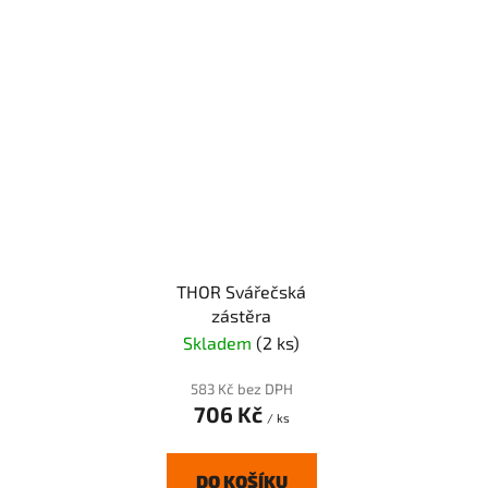
THOR Svářečská
zástěra
Skladem
(2 ks)
583 Kč bez DPH
706 Kč
/ ks
DO KOŠÍKU