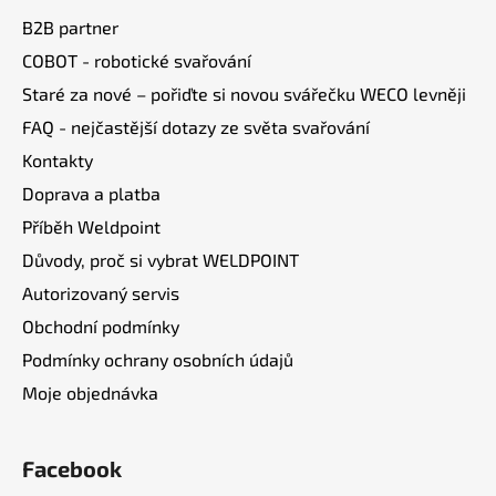
i
a
B2B partner
s
t
u
COBOT - robotické svařování
í
Staré za nové – pořiďte si novou svářečku WECO levněji
FAQ - nejčastější dotazy ze světa svařování
Kontakty
Doprava a platba
Příběh Weldpoint
Důvody, proč si vybrat WELDPOINT
Autorizovaný servis
Obchodní podmínky
Podmínky ochrany osobních údajů
Moje objednávka
Facebook