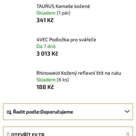
TAURUS Kamaše kožené
Skladem
(1 pár)
341 Kč
4VEC Podložka pro svářeče
Do 7 dnů
3 013 Kč
Rhinoweld Kožený reflexní štít na ruku
Skladem
(6 ks)
188 Kč
Ř
Řadit podle:
Doporučujeme
a
z
e
OTEVŘÍT FILTR