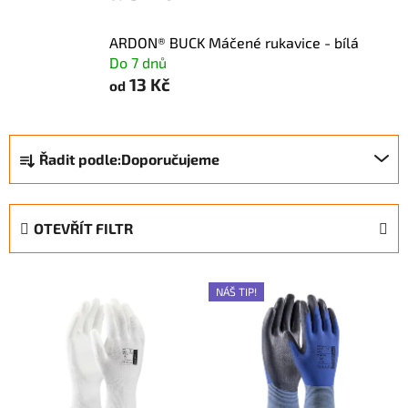
ARDON® BUCK Máčené rukavice - bílá
Do 7 dnů
13 Kč
od
Ř
Řadit podle:
Doporučujeme
a
z
e
OTEVŘÍT FILTR
n
í
V
p
NÁŠ TIP!
ý
r
p
o
i
d
s
u
p
k