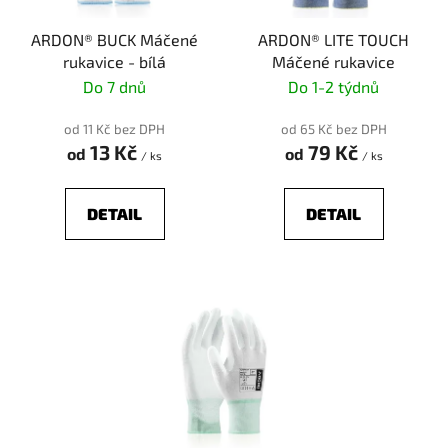
r
t
ARDON® BUCK Máčené
ARDON® LITE TOUCH
o
ů
rukavice - bílá
Máčené rukavice
d
Do 7 dnů
Do 1-2 týdnů
u
k
od 11 Kč bez DPH
od 65 Kč bez DPH
t
13 Kč
79 Kč
od
od
/ ks
/ ks
ů
DETAIL
DETAIL