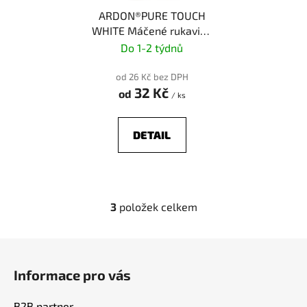
ARDON®PURE TOUCH
WHITE Máčené rukavice
- bílá
Do 1-2 týdnů
od 26 Kč bez DPH
32 Kč
od
/ ks
DETAIL
3
položek celkem
O
v
l
Z
á
á
d
Informace pro vás
p
a
a
c
B2B partner