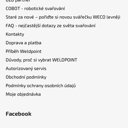
t
í
COBOT - robotické svařování
í
p
Staré za nové – pořiďte si novou svářečku WECO levněji
r
v
FAQ - nejčastější dotazy ze světa svařování
k
Kontakty
y
v
Doprava a platba
ý
Příběh Weldpoint
p
Důvody, proč si vybrat WELDPOINT
i
s
Autorizovaný servis
u
Obchodní podmínky
Podmínky ochrany osobních údajů
Moje objednávka
Facebook