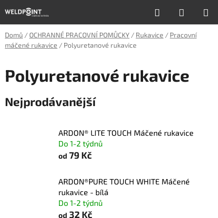
Přejít
Hledat
NÁKUP
na
obsah
KOŠÍK
Domů
/
OCHRANNÉ PRACOVNÍ POMŮCKY
/
Rukavice
/
Pracovní
máčené rukavice
/
Polyuretanové rukavice
Polyuretanové rukavice
Nejprodávanější
ARDON® LITE TOUCH Máčené rukavice
Do 1-2 týdnů
79 Kč
od
ARDON®PURE TOUCH WHITE Máčené
rukavice - bílá
Do 1-2 týdnů
32 Kč
od