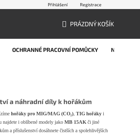
Přihlášení
Registrace
jčastější dotazy ze světa svařování
Kontakty
Doprava a pla
PRÁZDNÝ KOŠÍK
NÁKUPNÍ
KOŠÍK
OCHRANNÉ PRACOVNÍ POMŮCKY
Naše stop
ví a náhradní díly k hořákům
bízíme
hořáky pro MIG/MAG (CO₂)
,
TIG hořáky
i
tu najdete i oblíbené modely jako
MB 15AK
či jiné
ům a příslušenství dosáhnete čistších a spolehlivějších