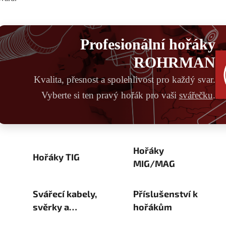
Profesionální hořáky
ROHRMAN
Kvalita, přesnost a spolehlivost pro každý svar.
Vyberte si ten pravý hořák pro vaši
svářečku
.
Hořáky
Hořáky TIG
MIG/MAG
Svářecí kabely,
Příslušenství k
svěrky a
hořákům
držáky