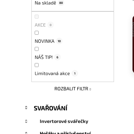
Na skladě
80
p
a
n
AKCE
0
e
l
NOVINKA
10
NÁŠ TIP!
6
Limitovaná akce
1
ROZBALIT FILTR
K
Přeskočit
SVAŘOVÁNÍ
a
kategorie
t
Invertorové svářečky
e
g
Hořáky a příslušenství