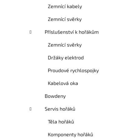
Zemnící kabely
Zemnící svěrky
Příslušenství k hořákům
Zemnící svěrky
Držáky elektrod
Proudové rychlospojky
Kabelová oka
Bowdeny
Servis hořáků
Těla hořáků
Komponenty hořáků