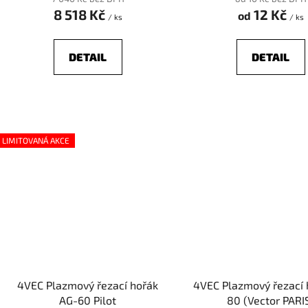
8 518 Kč
12 Kč
od
/ ks
/ ks
DETAIL
DETAIL
LIMITOVANÁ AKCE
4VEC Plazmový řezací hořák
4VEC Plazmový řezací 
AG-60 Pilot
80 (Vector PARI