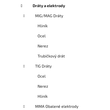
Dráty a elektrody
MIG/MAG Dráty
Hliník
Ocel
Nerez
Trubičkový drát
TIG Dráty
Ocel
Nerez
Hliník
MMA Obalené elektrody