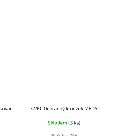
sovací
4VEC Ochranný kroužek MB 15
)
Skladem
(3 ks)
26 Kč bez DPH