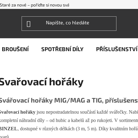
Staré za nové – pořiďte si novou svářečku WECO levněji
FAQ - ne
BROUŠENÍ
SPOTŘEBNÍ DÍLY
PŘÍSLUŠENSTVÍ
Svařovací hořáky
Svářovací hořáky MIG/MAG a TIG, příslušenst
Svařovací hořáky
jsou nepostradatelnou součástí každé svářečky. Na
kompletní náhradní díly – od hubic a kabelů až po rukojeti. V sortimen
BINZEL
, dostupné v různých délkách (3 m, 5 m). Díky kvalitním hořák
svarů.