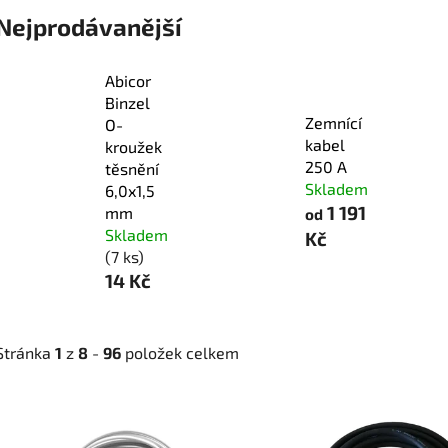
elektrod
Nejprodávanější
Abicor
Binzel
Zemnící
O-
kabel
kroužek
250 A
těsnění
Skladem
6,0x1,5
1 191
mm
od
Skladem
Kč
(7 ks)
14 Kč
Stránka
1
z
8
-
96
položek celkem
V
ý