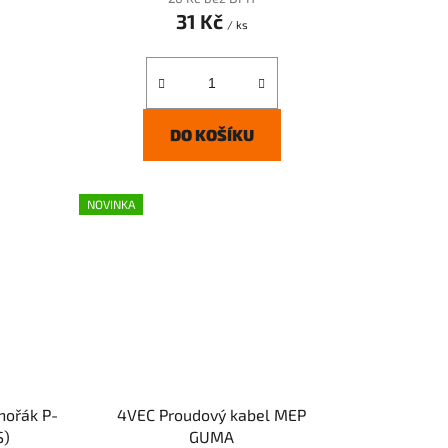
31 Kč
/ ks
DO KOŠÍKU
NOVINKA
hořák P-
4VEC Proudový kabel MEP
S)
GUMA