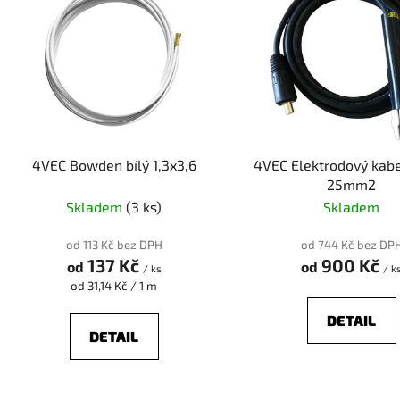
p
i
s
p
r
o
d
4VEC Bowden bílý 1,3x3,6
4VEC Elektrodový kab
u
25mm2
k
Skladem
(3 ks)
Skladem
t
ů
od 113 Kč bez DPH
od 744 Kč bez DP
137 Kč
900 Kč
od
od
/ ks
/ k
Měrná
od 31,14 Kč / 1 m
cena:
DETAIL
DETAIL