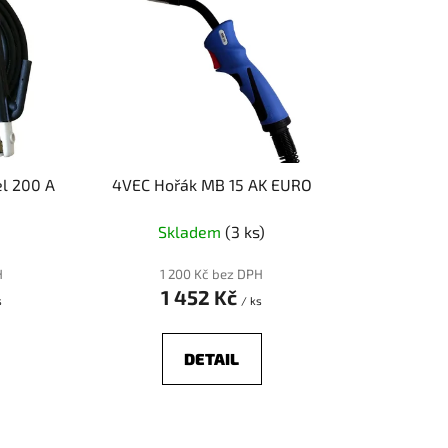
í
p
r
o
d
u
k
el 200 A
4VEC Hořák MB 15 AK EURO
t
ů
Skladem
(3 ks)
H
1 200 Kč bez DPH
1 452 Kč
s
/ ks
DETAIL