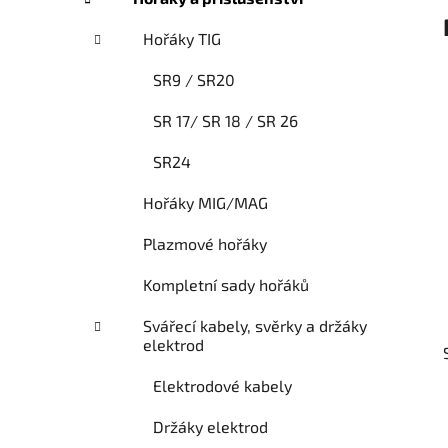
o
r
Hořáky TIG
i
e
SR9 / SR20
SR 17/ SR 18 / SR 26
SR24
Hořáky MIG/MAG
Plazmové hořáky
Kompletní sady hořáků
Svářecí kabely, svěrky a držáky
elektrod
Elektrodové kabely
Držáky elektrod