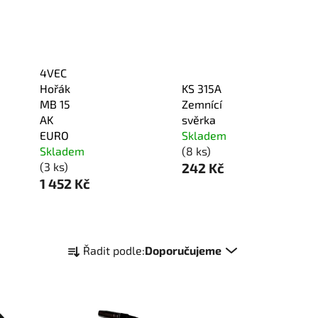
4VEC
Hořák
KS 315A
MB 15
Zemnící
AK
svěrka
EURO
Skladem
Skladem
(8 ks)
(3 ks)
242 Kč
1 452 Kč
Ř
Řadit podle:
Doporučujeme
a
z
e
n