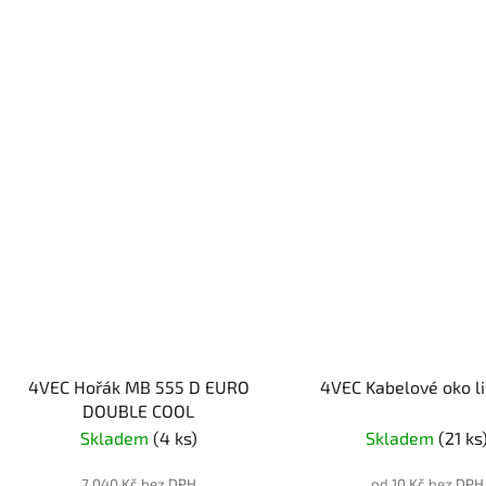
4VEC Hořák MB 555 D EURO
4VEC Kabelové oko li
DOUBLE COOL
Skladem
(4 ks)
Skladem
(21 ks
7 040 Kč bez DPH
od 10 Kč bez DPH