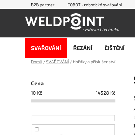
Přejít
B2B partner
COBOT - robotické svařování
na
obsah
SVAŘOVÁNÍ
ŘEZÁNÍ
ČIŠTĚNÍ
Domů
/
SVAŘOVÁNÍ
/
Hořáky a příslušenství
P
o
Cena
s
10
Kč
14528
Kč
t
r
a
n
n
í