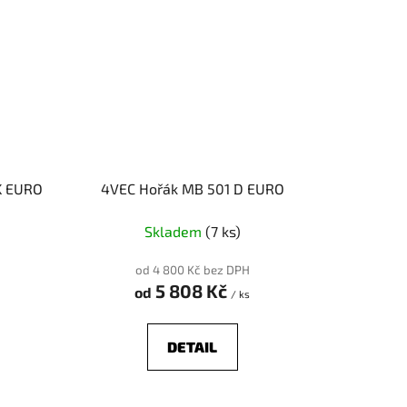
K EURO
4VEC Hořák MB 501 D EURO
Skladem
(7 ks)
od 4 800 Kč bez DPH
5 808 Kč
od
/ ks
DETAIL