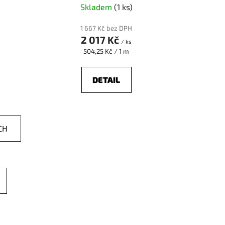
Skladem
(1 ks)
1 667 Kč bez DPH
2 017 Kč
/ ks
Měrná
504,25 Kč / 1 m
cena:
DETAIL
CH