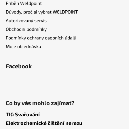
ý
Příběh Weldpoint
p
Důvody, proč si vybrat WELDPOINT
i
s
Autorizovaný servis
u
Obchodní podmínky
Podmínky ochrany osobních údajů
Moje objednávka
Facebook
Co by vás mohlo zajímat?
TIG Svařování
Elektrochemické čištění nerezu