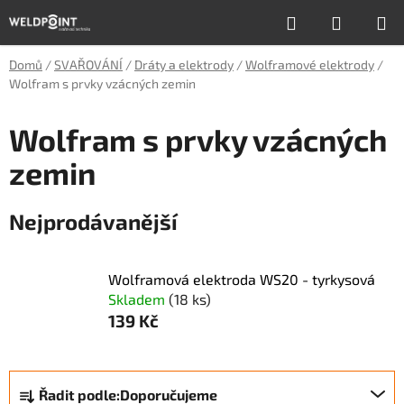
Přejít
Hledat
NÁKUP
na
obsah
KOŠÍK
Domů
/
SVAŘOVÁNÍ
/
Dráty a elektrody
/
Wolframové elektrody
/
Wolfram s prvky vzácných zemin
Wolfram s prvky vzácných
zemin
Nejprodávanější
Wolframová elektroda WS20 - tyrkysová
Skladem
(18 ks)
139 Kč
Ř
Řadit podle:
Doporučujeme