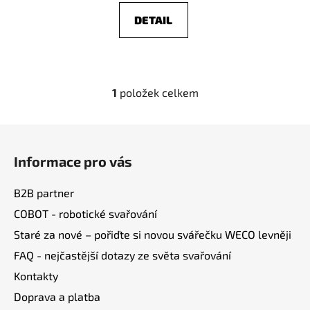
DETAIL
1
položek celkem
O
v
l
Z
á
á
d
Informace pro vás
p
a
a
c
B2B partner
t
í
COBOT - robotické svařování
í
p
Staré za nové – pořiďte si novou svářečku WECO levněji
r
v
FAQ - nejčastější dotazy ze světa svařování
k
Kontakty
y
v
Doprava a platba