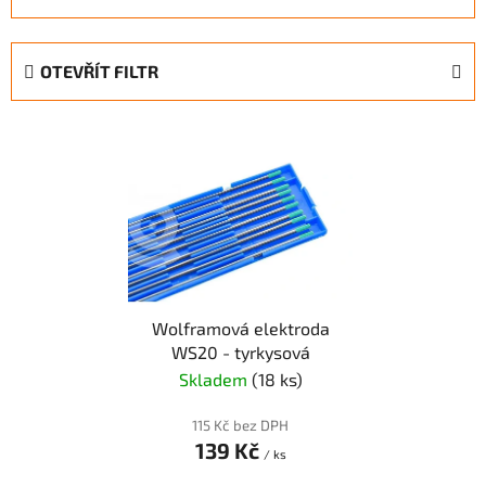
a
z
e
OTEVŘÍT FILTR
n
í
V
p
ý
r
p
o
i
d
s
u
p
k
r
t
Wolframová elektroda
o
ů
WS20 - tyrkysová
d
Skladem
(18 ks)
u
k
115 Kč bez DPH
t
139 Kč
/ ks
ů