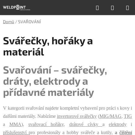
Přejít
Hledat
NÁKUP
na
obsah
KOŠÍK
Domů
/
SVAŘOVÁNÍ
Svářečky, hořáky a
materiál
Svařování – svářečky,
dráty, elektrody a
přídavné materiály
V kategorii svařování najdete kompletní vybavení pro práci s kovy i
dalšími materiály. Nabízíme
invertorové svářečky
(
MIG/MAG
,
TIG
a
MMA
),
svařovací hořáky
,
drátové cívky
a
elektrody
i
příslušenství
pro profesionály a hobby svářeče a kutily,
a
čištění