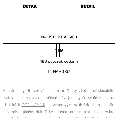
DETAIL
DETAIL
NAČÍST 12 DALŠÍCH
S
1
t
16
r
O
á
183
položek celkem
v
n
l
k
NAHORU
á
o
d
v
a
á
n
V naší kategorii svařování naleznete široký výběr profesionálního
c
í
í
svařovacího vybavení, včetně různých typů svářeček - od
p
klasických
CO2 svářeček
a invertorových
svářeček
až po speciální
r
elektrody a plněný drát. Díky našemu sortimentu si můžete vybrat
v