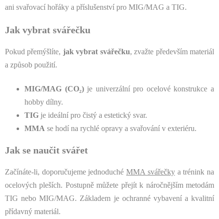
ani svařovací hořáky a příslušenství pro MIG/MAG a TIG.
Jak vybrat svářečku
Pokud přemýšlíte,
jak vybrat svářečku
, zvažte především materiál
a způsob použití.
MIG/MAG (CO₂)
je univerzální pro ocelové konstrukce a
hobby dílny.
TIG
je ideální pro čistý a estetický svar.
MMA
se hodí na rychlé opravy a svařování v exteriéru.
Jak se naučit svářet
Začínáte-li, doporučujeme jednoduché
MMA svářečky
a trénink na
ocelových pleších. Postupně můžete přejít k náročnějším metodám
TIG nebo MIG/MAG. Základem je ochranné vybavení a kvalitní
přídavný materiál.