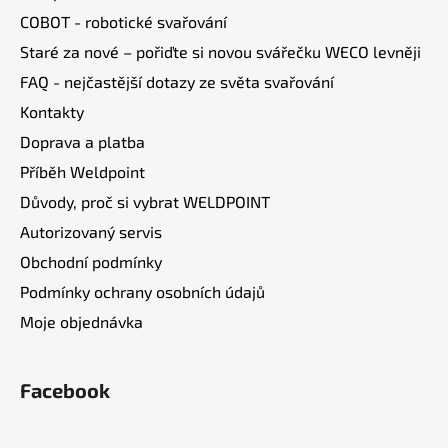
t
COBOT - robotické svařování
í
Staré za nové – pořiďte si novou svářečku WECO levněji
FAQ - nejčastější dotazy ze světa svařování
Kontakty
Doprava a platba
Příběh Weldpoint
Důvody, proč si vybrat WELDPOINT
Autorizovaný servis
Obchodní podmínky
Podmínky ochrany osobních údajů
Moje objednávka
Facebook