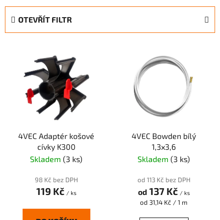
z
e
OTEVŘÍT FILTR
n
í
V
p
ý
r
p
o
i
d
s
u
p
k
r
t
4VEC Adaptér košové
4VEC Bowden bílý
o
ů
cívky K300
1,3x3,6
d
Skladem
(3 ks)
Skladem
(3 ks)
u
k
98 Kč bez DPH
od 113 Kč bez DPH
t
119 Kč
137 Kč
od
/ ks
/ ks
ů
Měrná
od 31,14 Kč / 1 m
cena: