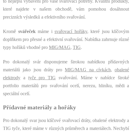
to nejlepší vybavení pro vaše svařovací potřeby. Kvalitní produkty,
k
y
které najdete v našem obchodě, vám pomohou dosáhnout
v
precizních výsledků a efektivního svařování.
ý
p
Kromě
svářeček
máme i
svařovací hořáky
, které jsou klíčovým
i
doplňkem pro přesné a efektivní svařování. Nabídka zahrnuje různé
s
u
typy hořáků vhodné pro
MIG/MAG
,
TIG
.
Pro dokonalý svár disponujeme širokou nabídkou přídavných
materiálů jako jsou dráty pro
MIG/MAG na cívkách
,
obalené
elektrody
a
tyče pro TIG
svařování. Máme v nabídce široké
portfolio materiálů pro svařování ocelí, nerezu, hliníku, mědi a
speciální ocelí.
Přídavné materiály a hořáky
Pro dokonalý svar jsou klíčové svařovací dráty, obalené elektrody a
TIG tyče, které máme v různých průměrech a materiálech. Nechybí