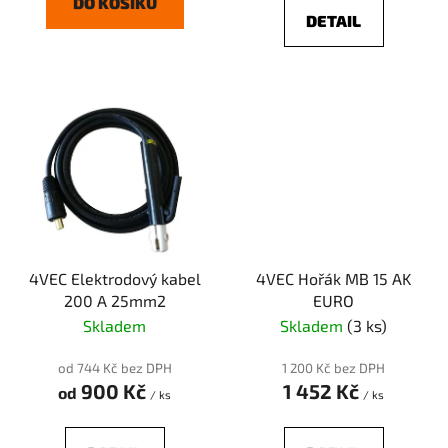
DO KOŠÍKU
DETAIL
4VEC Elektrodový kabel
4VEC Hořák MB 15 AK
200 A 25mm2
EURO
Skladem
Skladem
(3 ks)
od 744 Kč bez DPH
1 200 Kč bez DPH
900 Kč
1 452 Kč
od
/ ks
/ ks