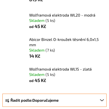
Wolframová elektroda WL20 - modrá
Skladem
(5 ks)
45 Kč
od
Abicor Binzel O-kroužek těsnění 6,0x1,5
mm
Skladem
(7 ks)
14 Kč
Wolframová elektroda WL15 - zlatá
Skladem
(5 ks)
45 Kč
od
Ř
Řadit podle:
Doporučujeme
a