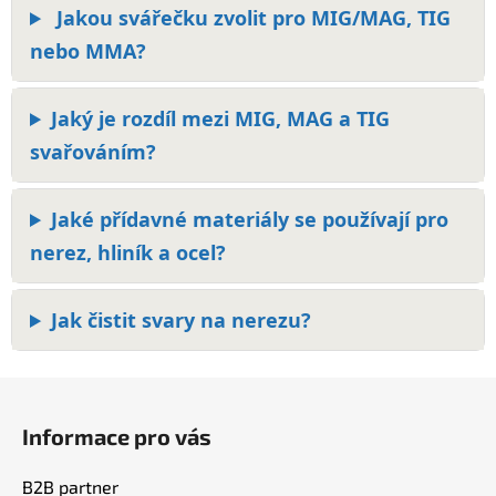
Jakou svářečku zvolit pro MIG/MAG, TIG
nebo MMA?
Jaký je rozdíl mezi MIG, MAG a TIG
svařováním?
Jaké přídavné materiály se používají pro
nerez, hliník a ocel?
Jak čistit svary na nerezu?
Z
á
Informace pro vás
p
a
B2B partner