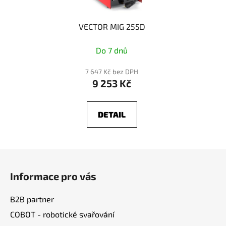
VECTOR MIG 255D
Do 7 dnů
7 647 Kč bez DPH
9 253 Kč
DETAIL
Z
á
Informace pro vás
p
a
B2B partner
t
COBOT - robotické svařování
í