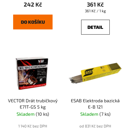
242 Kč
361 Kč
Měrná
361 Kč / 1 kg
cena:
DO KOŠÍKU
DETAIL
VECTOR Drát trubičkový
ESAB Elektroda bazická
E71T-GS 5 kg
E-B 121
Skladem
(10 ks)
Skladem
(7 ks)
1 140 Kč bez DPH
od 831 Kč bez DPH