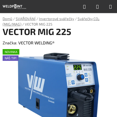
Přejít
Hledat
NÁKUP
na
obsah
KOŠÍK
Domů
/
SVAŘOVÁNÍ
/
Invertorové svářečky
/
Svářečky CO₂
(MIG/MAG)
/
VECTOR MIG 225
VECTOR MIG 225
Značka:
VECTOR WELDING®
NOVINKA
NÁŠ TIP!