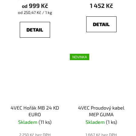
999 Kč
1 452 Kč
od
Měrná
od 250,47 Kč / 1 kg
cena:
DETAIL
DETAIL
NOVINKA
4VEC Hořák MB 24 KD
4VEC Proudový kabel
EURO
MEP GUMA
Skladem
(11 ks)
Skladem
(1 ks)
2 250 Kč bez DPH
1 667 Kč bez DPH