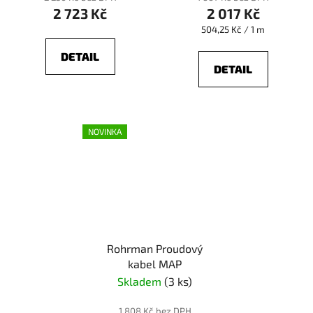
2 723 Kč
2 017 Kč
Měrná
504,25 Kč / 1 m
cena:
DETAIL
DETAIL
NOVINKA
Rohrman Proudový
kabel MAP
Skladem
(3 ks)
1 808 Kč bez DPH