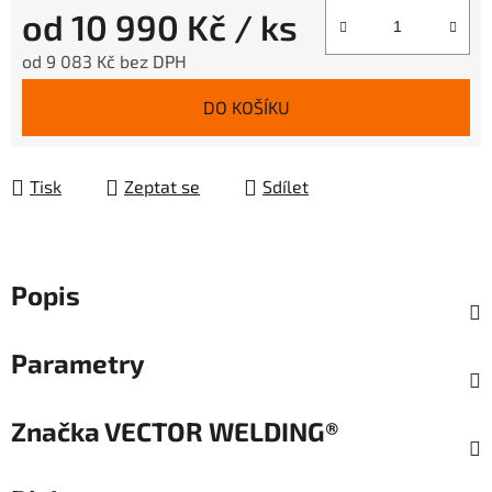
od
10 990 Kč
/ ks
od
9 083 Kč
bez DPH
Měrná cena:
DO KOŠÍKU
Tisk
Zeptat se
Sdílet
Popis
Parametry
Značka
VECTOR WELDING®