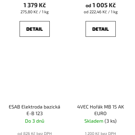
1 379 Kč
1 005 Kč
od
Měrná
Měrná
275,80 Kč / 1 kg
od 222,46 Kč / 1 kg
cena:
cena:
DETAIL
DETAIL
ESAB Elektroda bazická
4VEC Hořák MB 15 AK
E-B 123
EURO
Do 3 dnů
Skladem
(3 ks)
od 826 Kč bez DPH
1 200 Kč bez DPH