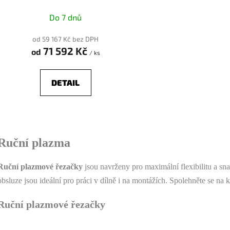
Do 7 dnů
od 59 167 Kč bez DPH
71 592 Kč
od
/ ks
DETAIL
O
v
Ruční plazma
l
á
Ruční plazmové řezačky
jsou navrženy pro maximální flexibilitu a sna
d
a
obsluze jsou ideální pro práci v dílně i na montážích. Spolehněte se na 
c
í
Ruční plazmové řezačky
p
r