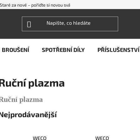
Staré za nové – pořiďte si novou svářečku WECO levněji
FAQ - ne
BROUŠENÍ
SPOTŘEBNÍ DÍLY
PŘÍSLUŠENSTVÍ
Ruční plazma
Ruční plazma
Nejprodávanější
WECO
WECO