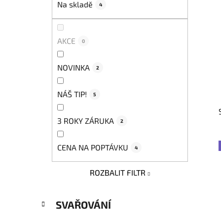
Na skladě
4
p
a
n
AKCE
0
e
l
NOVINKA
2
NÁŠ TIP!
5
3 ROKY ZÁRUKA
2
CENA NA POPTÁVKU
4
ROZBALIT FILTR
K
Přeskočit
SVAŘOVÁNÍ
a
kategorie
t