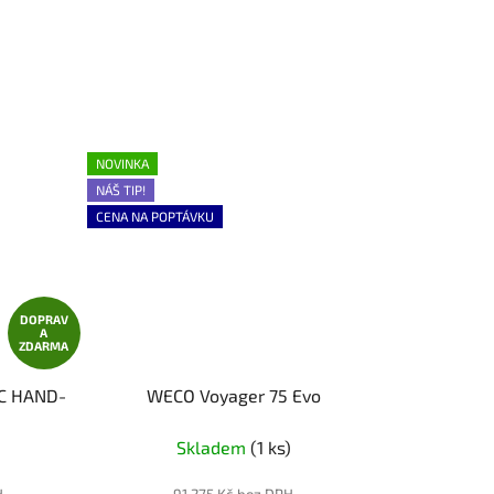
NOVINKA
NÁŠ TIP!
CENA NA POPTÁVKU
DOPRAV
A
ZDARMA
IC HAND-
WECO Voyager 75 Evo
Skladem
(1 ks)