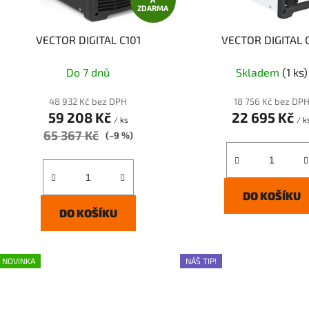
ZDARMA
o
d
VECTOR DIGITAL C101
VECTOR DIGITAL 
u
k
Do 7 dnů
Skladem
(1 ks)
t
ů
48 932 Kč bez DPH
18 756 Kč bez DP
59 208 Kč
22 695 Kč
/ ks
/ k
65 367 Kč
(–9 %)
DO KOŠÍKU
DO KOŠÍKU
NOVINKA
NÁŠ TIP!