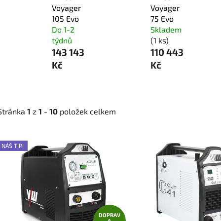
Voyager
Voyager
105 Evo
75 Evo
Do 1-2
Skladem
týdnů
(1 ks)
143 143
110 443
Kč
Kč
Stránka
1
z
1
-
10
položek celkem
V
NÁŠ TIP!
ý
p
i
s
p
r
DOPRAV
A