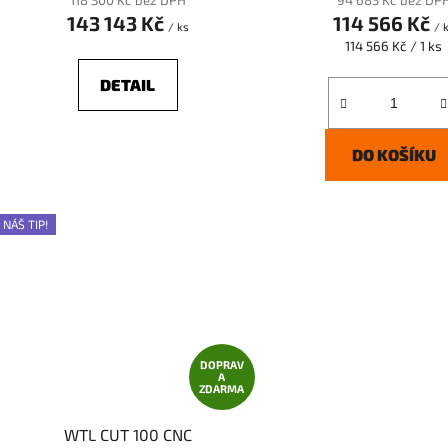
118 300 Kč bez DPH
94 683 Kč bez DP
143 143 Kč
114 566 Kč
/ ks
/ 
Měrná
114 566 Kč / 1 ks
cena:
DETAIL
DO KOŠÍKU
NÁŠ TIP!
DOPRAV
A
ZDARMA
WTL CUT 100 CNC