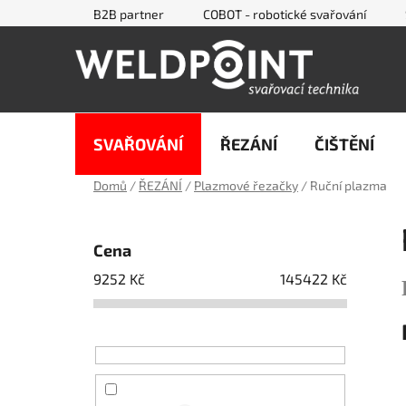
Přejít
B2B partner
COBOT - robotické svařování
na
obsah
SVAŘOVÁNÍ
ŘEZÁNÍ
ČIŠTĚNÍ
Domů
/
ŘEZÁNÍ
/
Plazmové řezačky
/
Ruční plazma
P
o
Cena
s
9252
Kč
145422
Kč
t
r
a
n
n
í