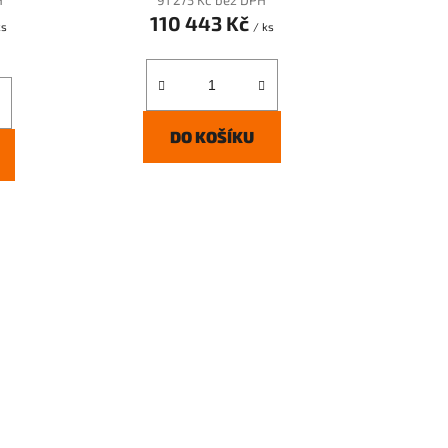
H
91 275 Kč bez DPH
110 443 Kč
ks
/ ks
DO KOŠÍKU