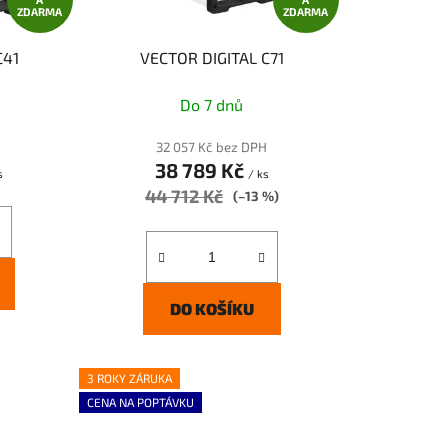
ZDARMA
ZDARMA
u
k
C41
VECTOR DIGITAL C71
t
ů
Do 7 dnů
H
32 057 Kč bez DPH
38 789 Kč
s
/ ks
44 712 Kč
(–13 %)
DO KOŠÍKU
3 ROKY ZÁRUKA
CENA NA POPTÁVKU