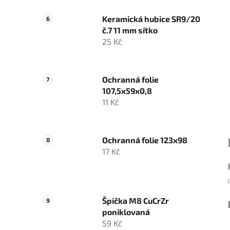
Keramická hubice SR9/20
č.7 11 mm sítko
25 Kč
Ochranná folie
107,5x59x0,8
11 Kč
Ochranná folie 123x98
17 Kč
Špička M8 CuCrZr
poniklovaná
59 Kč