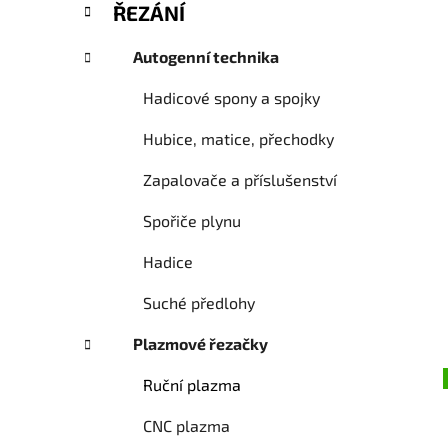
ŘEZÁNÍ
e
g
Autogenní technika
o
r
Hadicové spony a spojky
i
e
Hubice, matice, přechodky
Zapalovače a příslušenství
Spořiče plynu
Hadice
Suché předlohy
Plazmové řezačky
Ruční plazma
CNC plazma