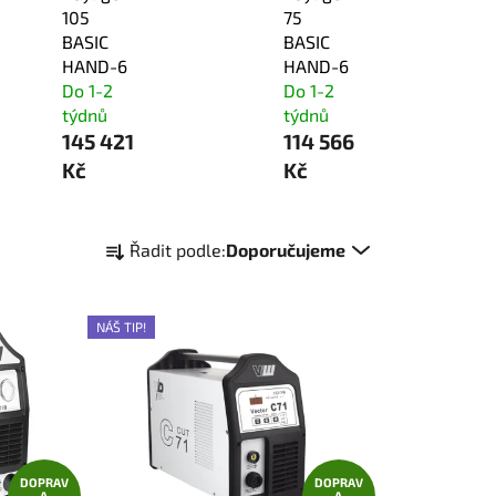
105
75
BASIC
BASIC
HAND-6
HAND-6
Do 1-2
Do 1-2
týdnů
týdnů
145 421
114 566
Kč
Kč
Ř
Řadit podle:
Doporučujeme
a
z
e
NÁŠ TIP!
n
í
p
r
o
DOPRAV
DOPRAV
d
A
A