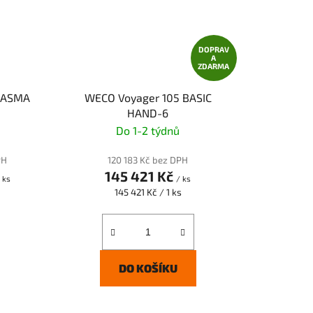
DOPRAV
A
ZDARMA
PLASMA
WECO Voyager 105 BASIC
HAND-6
Do 1-2 týdnů
PH
120 183 Kč bez DPH
145 421 Kč
 ks
/ ks
Měrná
145 421 Kč / 1 ks
cena:
DO KOŠÍKU