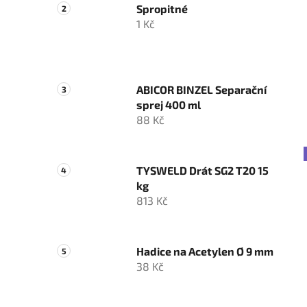
Spropitné
1 Kč
ABICOR BINZEL Separační
sprej 400 ml
88 Kč
TYSWELD Drát SG2 T20 15
kg
813 Kč
Hadice na Acetylen Ø 9 mm
38 Kč