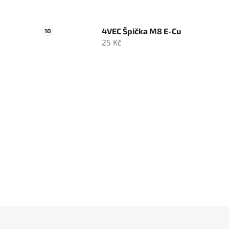
4VEC Špička M8 E-Cu
25 Kč
Z