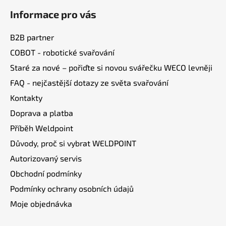
á
Informace pro vás
p
a
B2B partner
t
COBOT - robotické svařování
í
Staré za nové – pořiďte si novou svářečku WECO levněji
FAQ - nejčastější dotazy ze světa svařování
Kontakty
Doprava a platba
Příběh Weldpoint
Důvody, proč si vybrat WELDPOINT
Autorizovaný servis
Obchodní podmínky
Podmínky ochrany osobních údajů
Moje objednávka