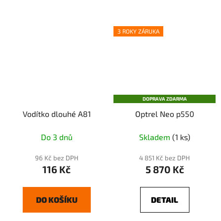
3 ROKY ZÁRUKA
DOPRAVA ZDARMA
Vodítko dlouhé A81
Optrel Neo p550
Do 3 dnů
Skladem
(1 ks)
96 Kč bez DPH
4 851 Kč bez DPH
116 Kč
5 870 Kč
DO KOŠÍKU
DETAIL