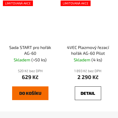
LIMITOVANÁ AKCE
LIMITOVANÁ AKCE
Sada START pro hořák
4VEC Plazmový řezací
AG-60
hořák AG-60 Pilot
Skladem
(>50 ks)
Skladem
(4 ks)
520 Kč bez DPH
1 893 Kč bez DPH
629 Kč
2 290 Kč
DO KOŠÍKU
DETAIL
Z