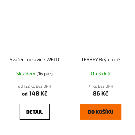
Svářecí rukavice WELD
TERREY Brýle čiré
Skladem
(16 pár)
Do 3 dnů
od 122 Kč bez DPH
71 Kč bez DPH
148 Kč
86 Kč
od
DETAIL
DO KOŠÍKU