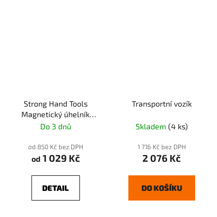
Strong Hand Tools
Transportní vozík
Magnetický úhelník
ADJUST-O
Do 3 dnů
Skladem
(4 ks)
od 850 Kč bez DPH
1 716 Kč bez DPH
1 029 Kč
2 076 Kč
od
DETAIL
DO KOŠÍKU