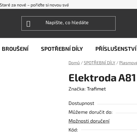
Staré za nové – pořiďte si novou svářečku WECO levněji
FAQ - ne
BROUŠENÍ
SPOTŘEBNÍ DÍLY
PŘÍSLUŠENSTVÍ
Domů
/
SPOTŘEBNÍ DÍLY
/
Plasmové
Elektroda A81
Značka:
Trafimet
Dostupnost
Můžeme doručit do:
Možnosti doručení
Kód: