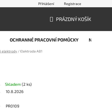
Přihlášení
Registrace
jčastější dotazy ze světa svařování
Kontakty
Doprava a pla
PRÁZDNÝ KOŠÍK
NÁKUPNÍ
KOŠÍK
OCHRANNÉ PRACOVNÍ POMŮCKY
Naše stop
 elektrody
/
Elektroda A81
Skladem
(2 ks)
10.8.2026
PR0109