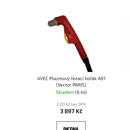
4VEC Plazmový řezací hořák A81
(Vector PARIS)
Skladem
(6 ks)
3 221 Kč bez DPH
3 897 Kč
DETAIL