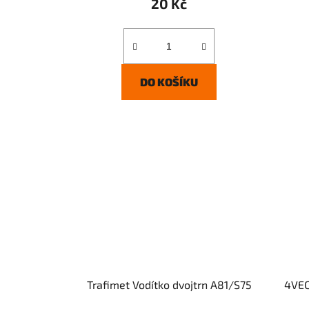
20 Kč
DO KOŠÍKU
Trafimet Vodítko dvojtrn A81/S75
4VEC