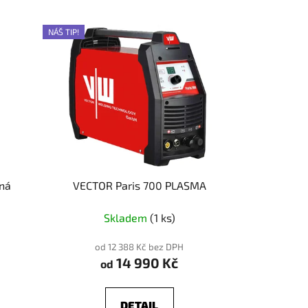
NÁŠ TIP!
ená
VECTOR Paris 700 PLASMA
Skladem
(1 ks)
od 12 388 Kč bez DPH
14 990 Kč
od
DETAIL