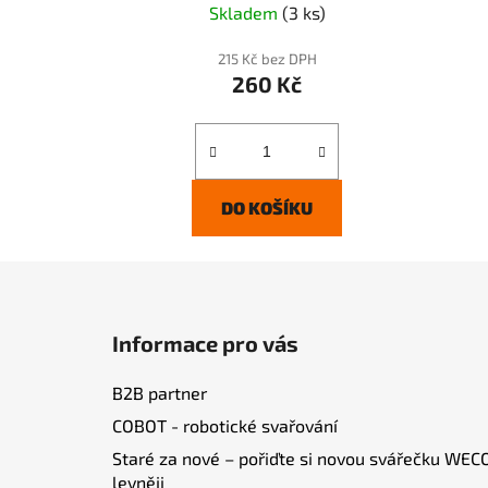
Skladem
(3 ks)
215 Kč bez DPH
260 Kč
DO KOŠÍKU
Z
á
Informace pro vás
p
a
B2B partner
t
COBOT - robotické svařování
í
Staré za nové – pořiďte si novou svářečku WEC
levněji