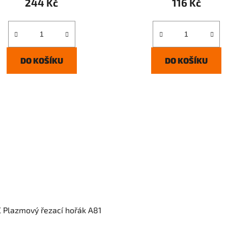
244 Kč
116 Kč
DO KOŠÍKU
DO KOŠÍKU
 Plazmový řezací hořák A81