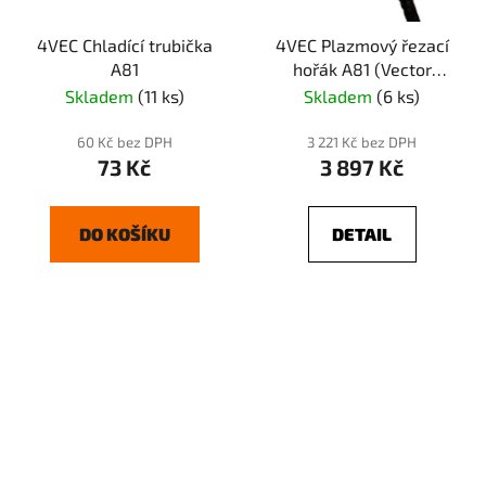
4VEC Chladící trubička
4VEC Plazmový řezací
A81
hořák A81 (Vector
PARIS)
Skladem
(11 ks)
Skladem
(6 ks)
60 Kč bez DPH
3 221 Kč bez DPH
73 Kč
3 897 Kč
DO KOŠÍKU
DETAIL