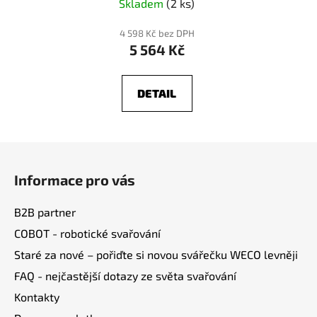
Skladem
(2 ks)
4 598 Kč bez DPH
5 564 Kč
DETAIL
Z
á
Informace pro vás
p
a
B2B partner
t
COBOT - robotické svařování
í
Staré za nové – pořiďte si novou svářečku WECO levněji
FAQ - nejčastější dotazy ze světa svařování
Kontakty