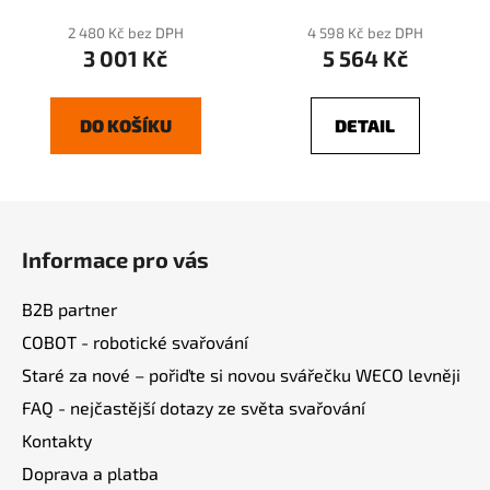
2 480 Kč bez DPH
4 598 Kč bez DPH
3 001 Kč
5 564 Kč
DO KOŠÍKU
DETAIL
Z
á
Informace pro vás
p
a
B2B partner
t
COBOT - robotické svařování
í
Staré za nové – pořiďte si novou svářečku WECO levněji
FAQ - nejčastější dotazy ze světa svařování
Kontakty
Doprava a platba