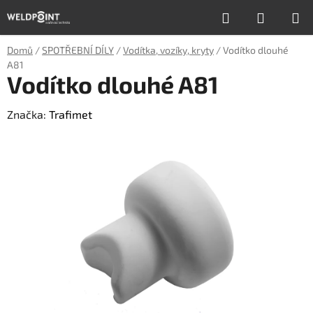
Přejít
Hledat
NÁKUP
na
obsah
KOŠÍK
Domů
/
SPOTŘEBNÍ DÍLY
/
Vodítka, vozíky, kryty
/
Vodítko dlouhé
A81
Vodítko dlouhé A81
Značka:
Trafimet