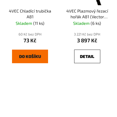
4VEC Chladící trubička
4VEC Plazmový řezací
A81
hořák A81 (Vector
PARIS)
Skladem
(11 ks)
Skladem
(6 ks)
60 Kč bez DPH
3 221 Kč bez DPH
73 Kč
3 897 Kč
DO KOŠÍKU
DETAIL