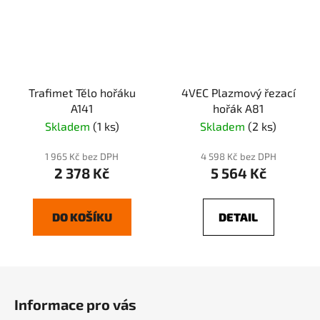
Trafimet Tělo hořáku
4VEC Plazmový řezací
A141
hořák A81
Skladem
(1 ks)
Skladem
(2 ks)
1 965 Kč bez DPH
4 598 Kč bez DPH
2 378 Kč
5 564 Kč
DO KOŠÍKU
DETAIL
Z
á
Informace pro vás
p