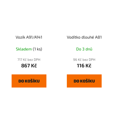
Vozík A91/A141
Vodítko dlouhé A81
Skladem
(1 ks)
Do 3 dnů
717 Kč bez DPH
96 Kč bez DPH
867 Kč
116 Kč
DO KOŠÍKU
DO KOŠÍKU