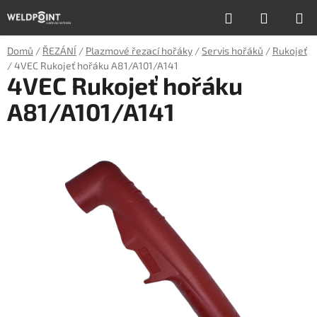
Přejít
Hledat
NÁKUP
na
obsah
KOŠÍK
Domů
/
ŘEZÁNÍ
/
Plazmové řezací hořáky
/
Servis hořáků
/
Rukojeť
/
4VEC Rukojeť hořáku A81/A101/A141
4VEC Rukojeť hořáku
A81/A101/A141