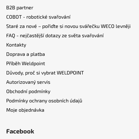
a
B2B partner
t
COBOT - robotické svařování
í
Staré za nové – pořiďte si novou svářečku WECO levněji
FAQ - nejčastější dotazy ze světa svařování
Kontakty
Doprava a platba
Příběh Weldpoint
Důvody, proč si vybrat WELDPOINT
Autorizovaný servis
Obchodní podmínky
Podmínky ochrany osobních údajů
Moje objednávka
Facebook