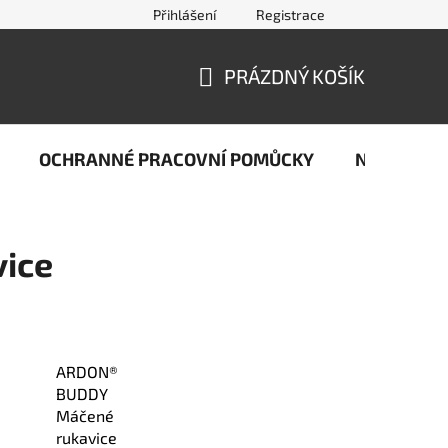
Přihlášení
Registrace
jčastější dotazy ze světa svařování
Kontakty
Doprava a pla
PRÁZDNÝ KOŠÍK
NÁKUPNÍ
KOŠÍK
OCHRANNÉ PRACOVNÍ POMŮCKY
Naše stop
vice
ARDON®
BUDDY
Máčené
rukavice