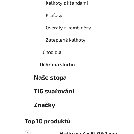
Kalhoty s kšandami
Kraťasy
Overaly a kombinézy
Zateplené kalhoty
Chodidla
Ochrana sluchu
Naše stopa
TIG svařování
Značky
Top 10 produktů
Hadice na Kyslík Ø 6.3 mm