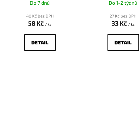
k
Do 7 dnů
Do 1-2 týdnů
t
ů
48 Kč bez DPH
27 Kč bez DPH
58 Kč
33 Kč
/ ks
/ ks
DETAIL
DETAIL
O
v
l
á
d
a
c
í
p
r
v