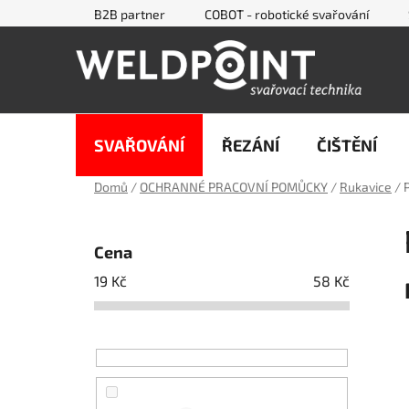
Přejít
B2B partner
COBOT - robotické svařování
na
obsah
SVAŘOVÁNÍ
ŘEZÁNÍ
ČIŠTĚNÍ
Domů
/
OCHRANNÉ PRACOVNÍ POMŮCKY
/
Rukavice
/
P
o
Cena
s
19
Kč
58
Kč
t
r
a
n
n
í