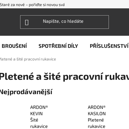
Staré za nové – pořiďte si novou svářečku WECO levněji
FAQ - ne
BROUŠENÍ
SPOTŘEBNÍ DÍLY
PŘÍSLUŠENSTVÍ
Pletené a šité pracovní rukavice
Pletené a šité pracovní ruka
Nejprodávanější
ARDON®
ARDON®
KEVIN
KASILON
Šité
Pletené
rukavice
rukavice