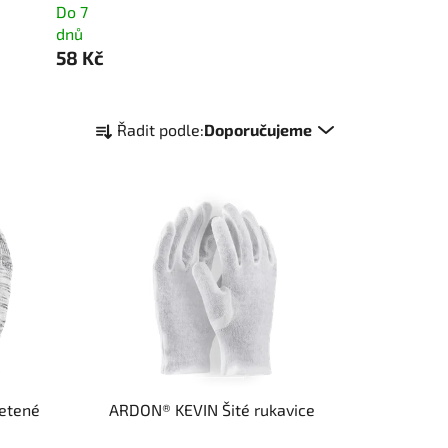
Do 7
dnů
58 Kč
Ř
Řadit podle:
Doporučujeme
a
z
e
n
í
p
r
o
d
u
k
etené
ARDON® KEVIN Šité rukavice
t