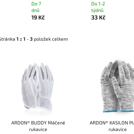
Do 7
Do 1-2
dnů
týdnů
19 Kč
33 Kč
Stránka
1
z
1
-
3
položek celkem
V
ý
p
i
s
p
r
o
d
ARDON® BUDDY Máčené
ARDON® KASILON Pl
u
rukavice
rukavice