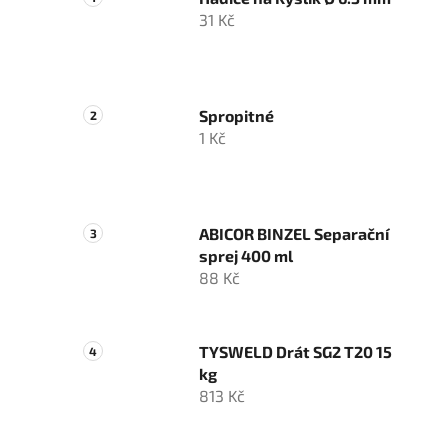
31 Kč
Spropitné
1 Kč
ABICOR BINZEL Separační
sprej 400 ml
88 Kč
TYSWELD Drát SG2 T20 15
kg
813 Kč