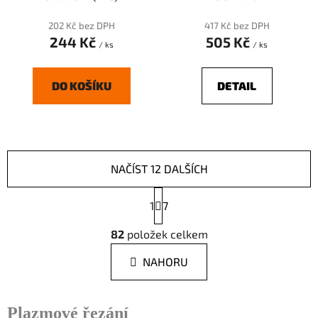
202 Kč bez DPH
417 Kč bez DPH
244 Kč
505 Kč
/ ks
/ ks
DO KOŠÍKU
DETAIL
NAČÍST 12 DALŠÍCH
S
1
t
7
r
O
á
82
položek celkem
v
n
l
k
NAHORU
á
o
d
v
a
á
Plazmové řezání
n
c