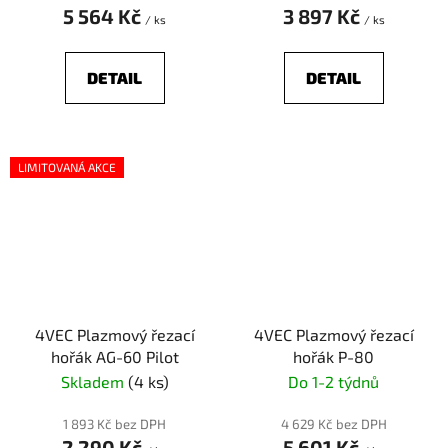
5 564 Kč
3 897 Kč
/ ks
/ ks
DETAIL
DETAIL
LIMITOVANÁ AKCE
4VEC Plazmový řezací
4VEC Plazmový řezací
hořák AG-60 Pilot
hořák P-80
Skladem
(4 ks)
Do 1-2 týdnů
1 893 Kč bez DPH
4 629 Kč bez DPH
2 290 Kč
5 601 Kč