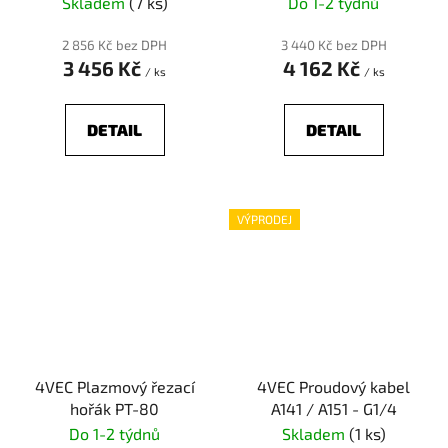
Skladem
(7 ks)
Do 1-2 týdnů
2 856 Kč bez DPH
3 440 Kč bez DPH
3 456 Kč
4 162 Kč
/ ks
/ ks
DETAIL
DETAIL
VÝPRODEJ
4VEC Plazmový řezací
4VEC Proudový kabel
hořák PT-80
A141 / A151 - G1/4
Do 1-2 týdnů
Skladem
(1 ks)