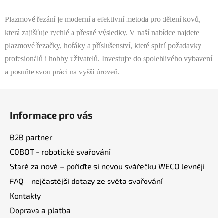
í
í
p
Plazmové řezání je moderní a efektivní metoda pro dělení kovů,
r
která zajišťuje rychlé a přesné výsledky. V naší nabídce najdete
v
plazmové řezačky, hořáky a příslušenství, které splní požadavky
k
profesionálů i hobby uživatelů. Investujte do spolehlivého vybavení
y
a posuňte svou práci na vyšší úroveň.
v
ý
Z
p
i
á
Informace pro vás
s
p
u
a
B2B partner
t
COBOT - robotické svařování
í
Staré za nové – pořiďte si novou svářečku WECO levněji
FAQ - nejčastější dotazy ze světa svařování
Kontakty
Doprava a platba