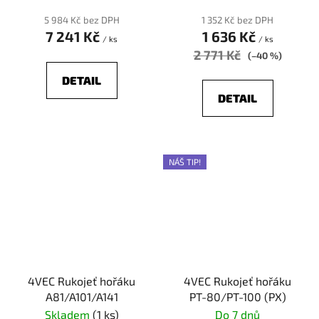
5 984 Kč bez DPH
1 352 Kč bez DPH
7 241 Kč
1 636 Kč
/ ks
/ ks
2 771 Kč
(–40 %)
DETAIL
DETAIL
NÁŠ TIP!
4VEC Rukojeť hořáku
4VEC Rukojeť hořáku
A81/A101/A141
PT-80/PT-100 (PX)
Skladem
(1 ks)
Do 7 dnů