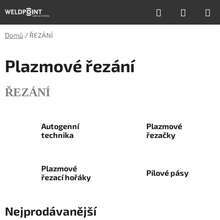
Přejít
Hledat
NÁKUP
na
obsah
KOŠÍK
Domů
/
ŘEZÁNÍ
Plazmové řezání
ŘEZÁNÍ
Autogenní
Plazmové
technika
řezačky
Plazmové
Pilové pásy
řezací hořáky
Nejprodávanější