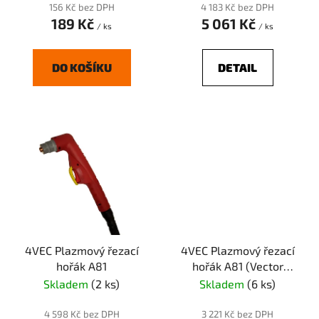
k
156 Kč bez DPH
4 183 Kč bez DPH
t
189 Kč
5 061 Kč
/ ks
/ ks
ů
DO KOŠÍKU
DETAIL
4VEC Plazmový řezací
4VEC Plazmový řezací
hořák A81
hořák A81 (Vector
PARIS)
Skladem
(2 ks)
Skladem
(6 ks)
4 598 Kč bez DPH
3 221 Kč bez DPH