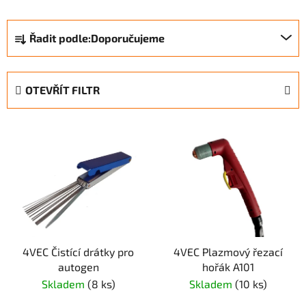
Ř
Řadit podle:
Doporučujeme
a
z
e
OTEVŘÍT FILTR
n
í
V
p
ý
r
p
o
i
d
s
u
p
k
r
t
4VEC Čistící drátky pro
4VEC Plazmový řezací
o
ů
autogen
hořák A101
d
Skladem
(8 ks)
Skladem
(10 ks)
u