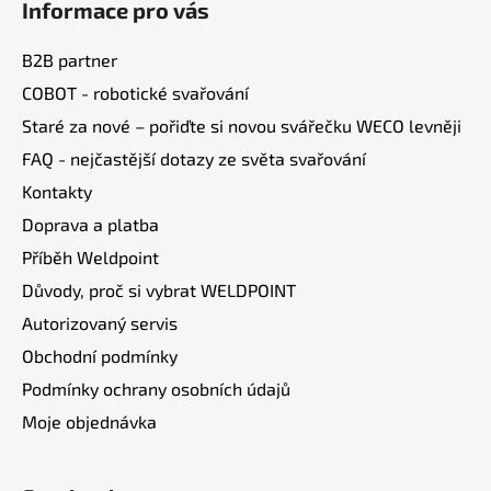
Informace pro vás
p
a
B2B partner
t
COBOT - robotické svařování
í
Staré za nové – pořiďte si novou svářečku WECO levněji
FAQ - nejčastější dotazy ze světa svařování
Kontakty
Doprava a platba
Příběh Weldpoint
Důvody, proč si vybrat WELDPOINT
Autorizovaný servis
Obchodní podmínky
Podmínky ochrany osobních údajů
Moje objednávka