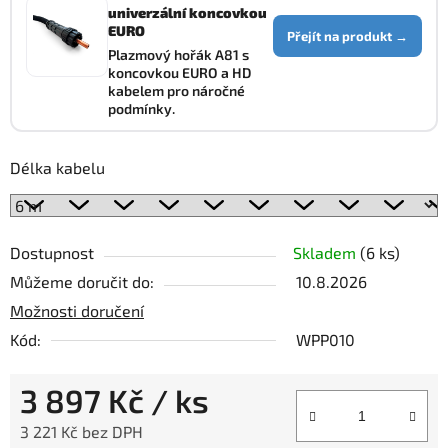
univerzální koncovkou
EURO
Přejít na produkt →
Plazmový hořák A81 s
koncovkou EURO a HD
kabelem pro náročné
podmínky.
Délka kabelu
Dostupnost
Skladem
(6 ks)
Můžeme doručit do:
10.8.2026
Možnosti doručení
Kód:
WPP010
3 897 Kč
/ ks
3 221 Kč bez DPH