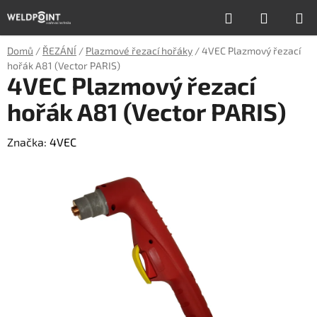
Přejít
Hledat
NÁKUP
na
obsah
KOŠÍK
Domů
/
ŘEZÁNÍ
/
Plazmové řezací hořáky
/
4VEC Plazmový řezací
hořák A81 (Vector PARIS)
4VEC Plazmový řezací
hořák A81 (Vector PARIS)
Značka:
4VEC