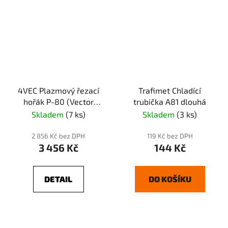
4VEC Plazmový řezací
Trafimet Chladící
hořák P-80 (Vector
trubička A81 dlouhá
PARIS)
Skladem
(7 ks)
Skladem
(3 ks)
2 856 Kč bez DPH
119 Kč bez DPH
3 456 Kč
144 Kč
DETAIL
DO KOŠÍKU