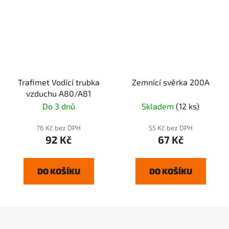
Trafimet Vodící trubka
Zemnící svěrka 200A
vzduchu A80/A81
Do 3 dnů
Skladem
(12 ks)
76 Kč bez DPH
55 Kč bez DPH
92 Kč
67 Kč
DO KOŠÍKU
DO KOŠÍKU
Z
á