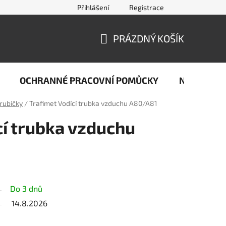
Přihlášení
Registrace
jčastější dotazy ze světa svařování
Kontakty
Doprava a pla
PRÁZDNÝ KOŠÍK
NÁKUPNÍ
KOŠÍK
OCHRANNÉ PRACOVNÍ POMŮCKY
Naše stop
trubičky
/
Trafimet Vodící trubka vzduchu A80/A81
cí trubka vzduchu
Do 3 dnů
14.8.2026