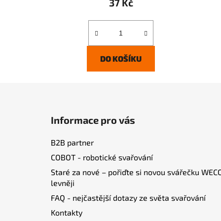
37 Kč
DO KOŠÍKU
Z
á
Informace pro vás
p
a
B2B partner
t
COBOT - robotické svařování
í
Staré za nové – pořiďte si novou svářečku WEC
levněji
FAQ - nejčastější dotazy ze světa svařování
Kontakty