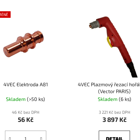
MÉNĚ
4VEC Elektroda A81
4VEC Plazmový řezací hořá
(Vector PARIS)
Skladem
(>50 ks)
Skladem
(6 ks)
46 Kč bez DPH
3 221 Kč bez DPH
56 Kč
3 897 Kč
DETAIL