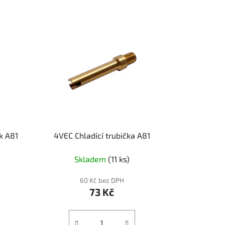
k A81
4VEC Chladící trubička A81
Skladem
(11 ks)
60 Kč bez DPH
73 Kč