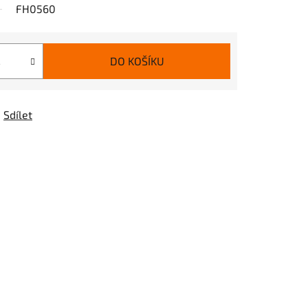
FH0560
DO KOŠÍKU
Sdílet