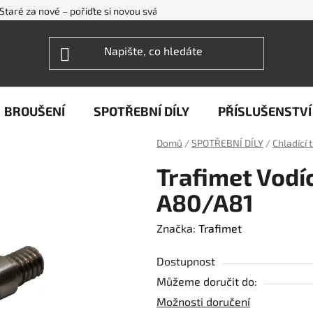
Staré za nové – pořiďte si novou svářečku WECO levněji
FAQ - ne
BROUŠENÍ
SPOTŘEBNÍ DÍLY
PŘÍSLUŠENSTVÍ
Domů
/
SPOTŘEBNÍ DÍLY
/
Chladící 
Trafimet Vodí
A80/A81
Značka:
Trafimet
Dostupnost
Můžeme doručit do:
Možnosti doručení