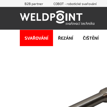
Přejít
B2B partner
COBOT - robotické svařování
na
obsah
SVAŘOVÁNÍ
ŘEZÁNÍ
ČIŠTĚNÍ