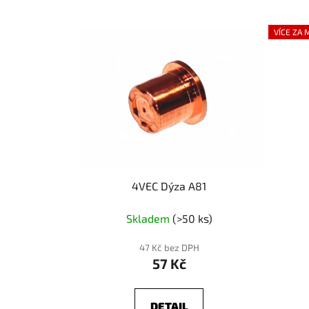
VÍCE ZA 
4VEC Dýza A81
Skladem
(>50 ks)
47 Kč bez DPH
57 Kč
DETAIL