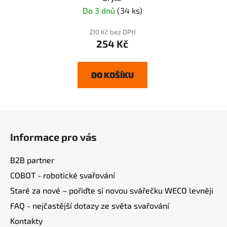
Do 3 dnů
(34 ks)
210 Kč bez DPH
254 Kč
DO KOŠÍKU
Z
á
Informace pro vás
p
a
B2B partner
t
COBOT - robotické svařování
í
Staré za nové – pořiďte si novou svářečku WECO levněji
FAQ - nejčastější dotazy ze světa svařování
Kontakty