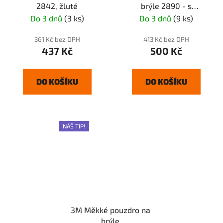
2842, žluté
brýle 2890 - s
nepřímým
Do 3 dnů
(3 ks)
Do 3 dnů
(9 ks)
odvětráváním
361 Kč bez DPH
413 Kč bez DPH
437 Kč
500 Kč
DO KOŠÍKU
DO KOŠÍKU
NÁŠ TIP!
3M Měkké pouzdro na
brýle