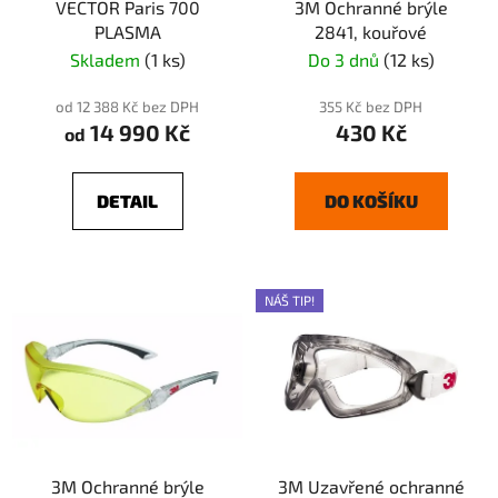
VECTOR Paris 700
3M Ochranné brýle
PLASMA
2841, kouřové
Skladem
(1 ks)
Do 3 dnů
(12 ks)
od 12 388 Kč bez DPH
355 Kč bez DPH
14 990 Kč
430 Kč
od
DETAIL
DO KOŠÍKU
NÁŠ TIP!
3M Ochranné brýle
3M Uzavřené ochranné