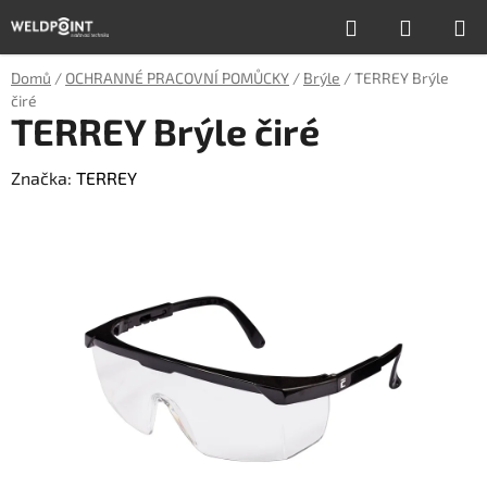
Přejít
Hledat
NÁKUP
na
obsah
KOŠÍK
Domů
/
OCHRANNÉ PRACOVNÍ POMŮCKY
/
Brýle
/
TERREY Brýle
čiré
TERREY Brýle čiré
Značka:
TERREY