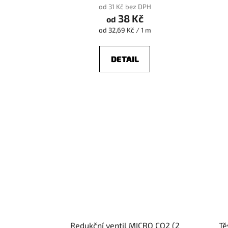
od 31 Kč bez DPH
38 Kč
od
Měrná
od 32,69 Kč / 1 m
cena:
DETAIL
Redukční ventil MICRO CO2 (2
Tě