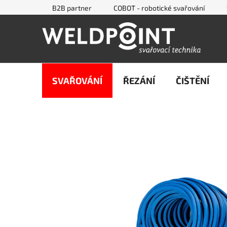
Přejít
B2B partner
COBOT - robotické svařování
na
obsah
SVAŘOVÁNÍ
ŘEZÁNÍ
ČIŠTĚNÍ