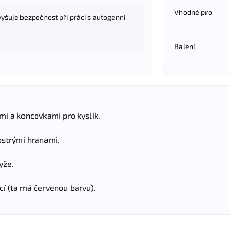
Vhodné pro
yšuje bezpečnost při práci s autogenní
Balení
mi a koncovkami pro kyslík.
ostrými hranami.
yže.
í (ta má červenou barvu).