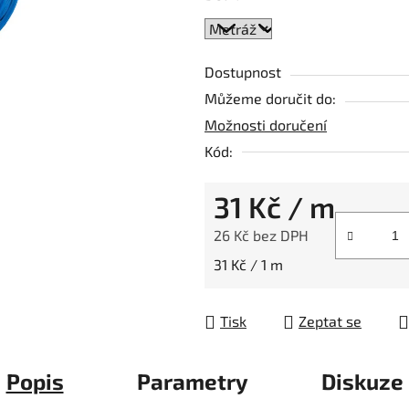
Dostupnost
Můžeme doručit do:
Možnosti doručení
Kód:
31 Kč
/ m
26 Kč bez DPH
Měrná cena:
31 Kč / 1 m
Tisk
Zeptat se
Popis
Parametry
Diskuze