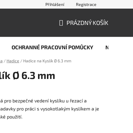
Přihlášení
Registrace
jčastější dotazy ze světa svařování
Kontakty
Doprava a pla
PRÁZDNÝ KOŠÍK
NÁKUPNÍ
KOŠÍK
OCHRANNÉ PRACOVNÍ POMŮCKY
Naše stop
ka
/
Hadice
/
Hadice na Kyslík Ø 6.3 mm
lík Ø 6.3 mm
á pro bezpečné vedení kyslíku u řezací a
žadavky pro práci s vysokotlakým kyslíkem a je
ké použití.