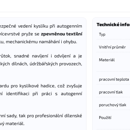
Technické info
ezpečné vedení kyslíku při autogenním
 vícevrstvé pryže se
zpevněnou textilní
Typ
tlaku, mechanickému namáhání i ohybu.
Vnitřní průměr
růtok, snadné navíjení i odvíjení a je
Materiál
kých dílnách, údržbářských provozech,
pracovní teplota
rdu pro kyslíkové hadice, což zvyšuje
pracovní tlak
 identifikaci při práci s autogenní
poruchový tlak
ní sady, tak pro profesionální dílenské
Použití
ivý materiál.