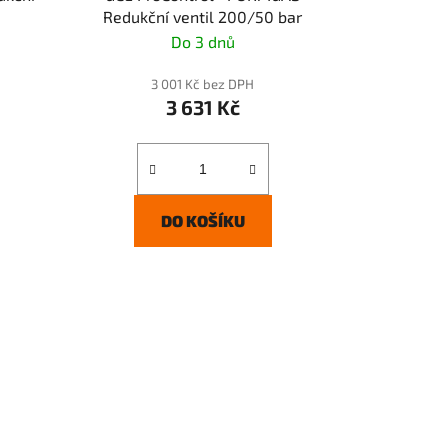
Redukční ventil 200/50 bar
Do 3 dnů
3 001 Kč bez DPH
3 631 Kč
DO KOŠÍKU