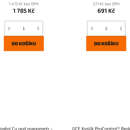
1 475 Kč bez DPH
571 Kč bez DPH
1 785 Kč
691 Kč
DO KOŠÍKU
DO KOŠÍKU
snění Cu pod manometr -
GCE Kyslík ProControl® Red