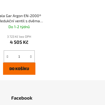
ala Gar Argon EN-2000®
Redukční ventil s dvěma
průtokoměry
Do 1-2 týdnů
3 723 Kč bez DPH
4 505 Kč
DO KOŠÍKU
Facebook