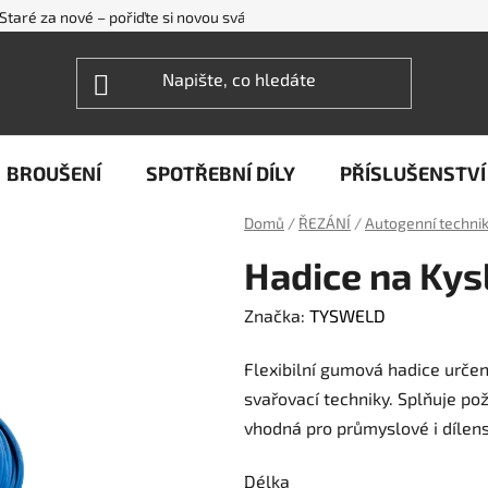
Staré za nové – pořiďte si novou svářečku WECO levněji
FAQ - ne
BROUŠENÍ
SPOTŘEBNÍ DÍLY
PŘÍSLUŠENSTVÍ
Domů
/
ŘEZÁNÍ
/
Autogenní techni
Hadice na Kys
Značka:
TYSWELD
Flexibilní gumová hadice určen
svařovací techniky. Splňuje po
vhodná pro průmyslové i dílens
Délka