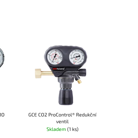
RO
GCE CO2 ProControl® Redukční
ventil
Skladem
(1 ks)