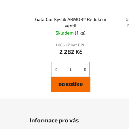
Gala Gar Kyslík ARMOR® Redukční
G
ventil
Skladem
(1 ks)
1 886 Kč bez DPH
2 282 Kč
DO KOŠÍKU
Z
á
Informace pro vás
p