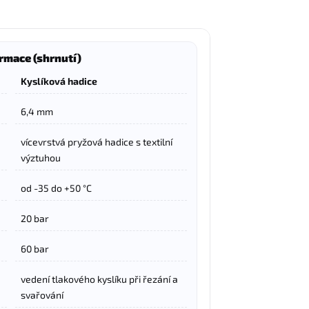
rmace (shrnutí)
Kyslíková hadice
6,4 mm
vícevrstvá pryžová hadice s textilní
výztuhou
od -35 do +50 °C
20 bar
60 bar
vedení tlakového kyslíku při řezání a
svařování