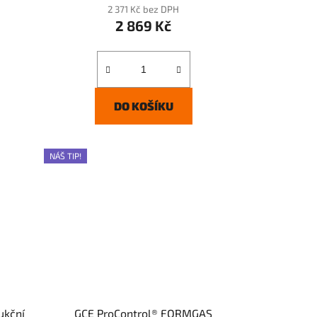
2 371 Kč bez DPH
2 869 Kč
DO KOŠÍKU
NÁŠ TIP!
ukční
GCE ProControl® FORMGAS