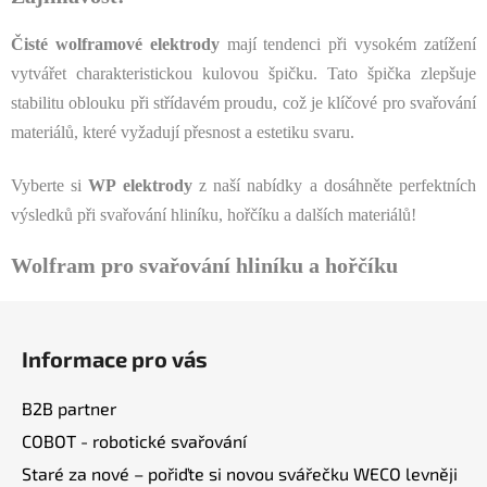
Čisté wolframové elektrody
mají tendenci při vysokém zatížení
vytvářet charakteristickou kulovou špičku. Tato špička zlepšuje
stabilitu oblouku při střídavém proudu, což je klíčové pro svařování
materiálů, které vyžadují přesnost a estetiku svaru.
Vyberte si
WP elektrody
z naší nabídky a dosáhněte perfektních
výsledků při svařování hliníku, hořčíku a dalších materiálů!
Wolfram pro svařování hliníku a hořčíku
Z
á
Informace pro vás
p
a
B2B partner
t
COBOT - robotické svařování
í
Staré za nové – pořiďte si novou svářečku WECO levněji