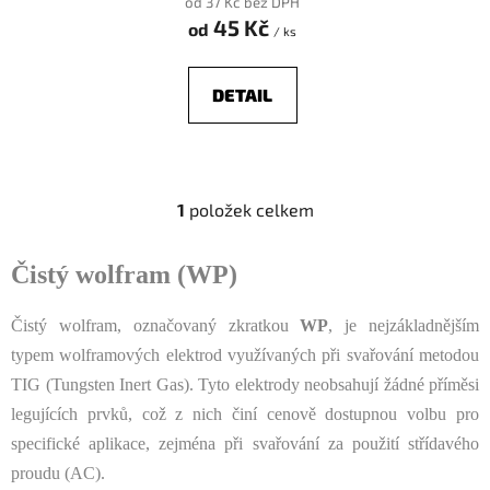
od 37 Kč bez DPH
t
45 Kč
od
/ ks
ů
DETAIL
1
položek celkem
O
v
l
Čistý wolfram (WP)
á
d
Čistý wolfram, označovaný zkratkou
WP
, je nejzákladnějším
a
typem wolframových elektrod využívaných při svařování metodou
c
TIG (Tungsten Inert Gas). Tyto elektrody neobsahují žádné příměsi
í
p
legujících prvků, což z nich činí cenově dostupnou volbu pro
r
specifické aplikace, zejména při svařování za použití střídavého
v
proudu (AC).
k