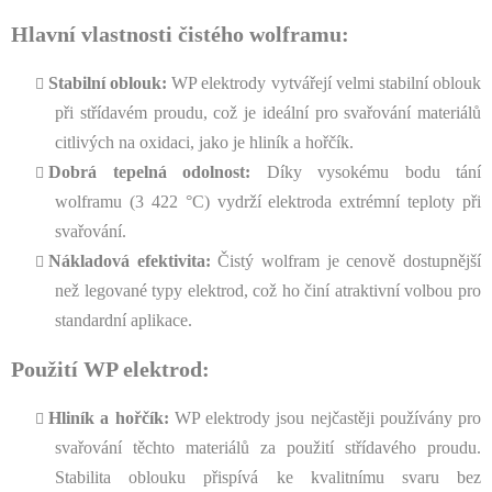
y
Hlavní vlastnosti čistého wolframu:
v
ý
Stabilní oblouk:
WP elektrody vytvářejí velmi stabilní oblouk
p
i
při střídavém proudu, což je ideální pro svařování materiálů
s
citlivých na oxidaci, jako je hliník a hořčík.
u
Dobrá tepelná odolnost:
Díky vysokému bodu tání
wolframu (3 422 °C) vydrží elektroda extrémní teploty při
svařování.
Nákladová efektivita:
Čistý wolfram je cenově dostupnější
než legované typy elektrod, což ho činí atraktivní volbou pro
standardní aplikace.
Použití WP elektrod:
Hliník a hořčík:
WP elektrody jsou nejčastěji používány pro
svařování těchto materiálů za použití střídavého proudu.
Stabilita oblouku přispívá ke kvalitnímu svaru bez