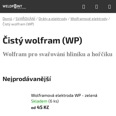
Přejít
Hledat
NÁKUP
na
obsah
KOŠÍK
Domů
/
SVAŘOVÁNÍ
/
Dráty a elektrody
/
Wolframové elektrody
/
Čistý wolfram (WP)
Čistý wolfram (WP)
Wolfram pro svařování hliníku a hořčíku
Nejprodávanější
Wolframová elektroda WP - zelená
Skladem
(6 ks)
45 Kč
od