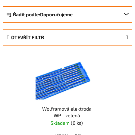
Ř
Řadit podle:
Doporučujeme
a
z
e
OTEVŘÍT FILTR
n
í
V
p
ý
r
p
o
i
d
s
u
p
k
r
t
Wolframová elektroda
o
ů
WP - zelená
d
Skladem
(6 ks)
u
k