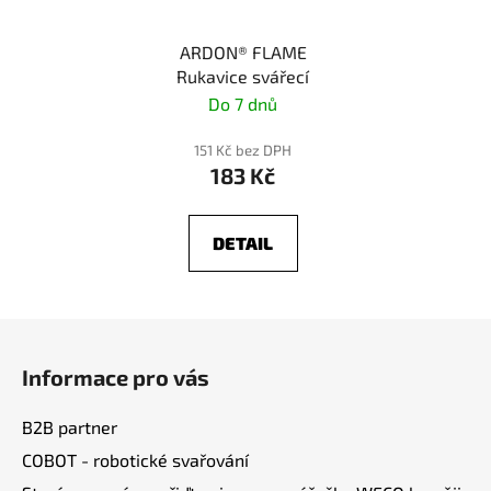
ARDON® FLAME
Rukavice svářecí
Do 7 dnů
151 Kč bez DPH
183 Kč
DETAIL
Z
á
Informace pro vás
p
a
B2B partner
t
COBOT - robotické svařování
í