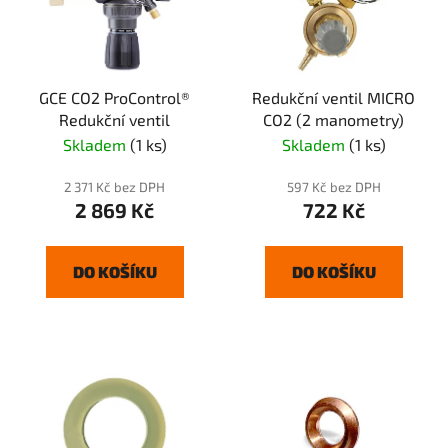
GCE CO2 ProControl®
Redukční ventil MICRO
Redukční ventil
CO2 (2 manometry)
Skladem
(1 ks)
Skladem
(1 ks)
2 371 Kč bez DPH
597 Kč bez DPH
2 869 Kč
722 Kč
DO KOŠÍKU
DO KOŠÍKU