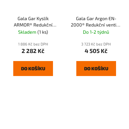
Gala Gar Kyslík
Gala Gar Argon EN-
ARMOR® Redukční
2000® Redukční ventil s
ventil
dvěma průtokoměry
Skladem
(1 ks)
Do 1-2 týdnů
1 886 Kč bez DPH
3 723 Kč bez DPH
2 282 Kč
4 505 Kč
DO KOŠÍKU
DO KOŠÍKU