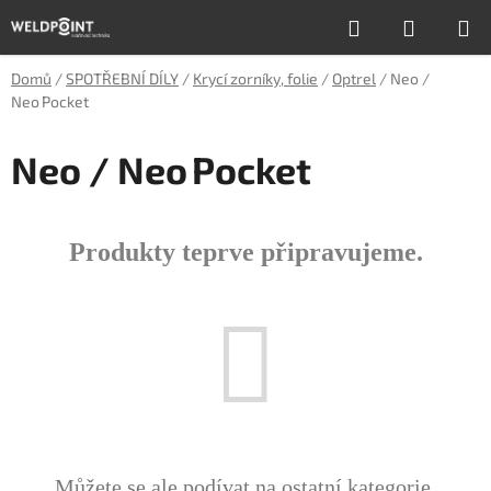
Přejít
Hledat
NÁKUP
na
obsah
KOŠÍK
Domů
/
SPOTŘEBNÍ DÍLY
/
Krycí zorníky, folie
/
Optrel
/
Neo /
Neo Pocket
Neo / Neo Pocket
Produkty teprve připravujeme.
Můžete se ale podívat na ostatní kategorie.