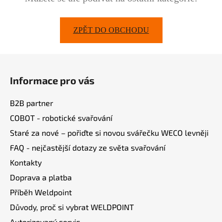
ZPĚT DO OBCHODU
Z
á
Informace pro vás
p
a
B2B partner
t
COBOT - robotické svařování
í
Staré za nové – pořiďte si novou svářečku WECO levněji
FAQ - nejčastější dotazy ze světa svařování
Kontakty
Doprava a platba
Příběh Weldpoint
Důvody, proč si vybrat WELDPOINT
Autorizovaný servis