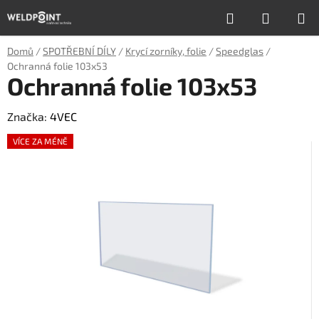
Přejít
Hledat
NÁKUP
na
obsah
KOŠÍK
Domů
/
SPOTŘEBNÍ DÍLY
/
Krycí zorníky, folie
/
Speedglas
/
Ochranná folie 103x53
Ochranná folie 103x53
Značka:
4VEC
VÍCE ZA MÉNĚ