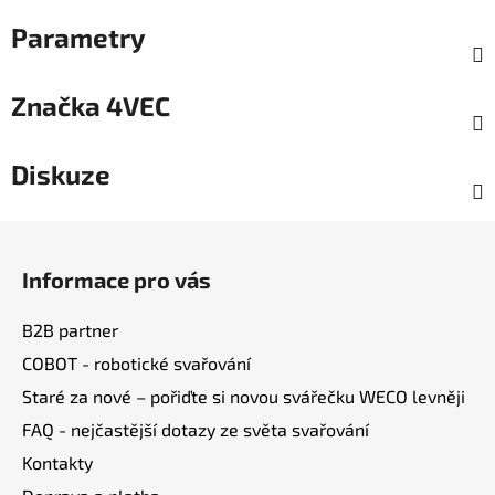
Parametry
Značka
4VEC
Diskuze
Z
á
Informace pro vás
p
a
B2B partner
t
COBOT - robotické svařování
í
Staré za nové – pořiďte si novou svářečku WECO levněji
FAQ - nejčastější dotazy ze světa svařování
Kontakty