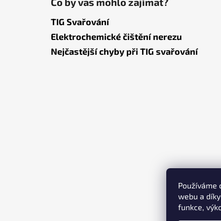
Co by vás mohlo zajímat?
TIG Svařování
Elektrochemické čištění nerezu
Nejčastější chyby při TIG svařování
Používáme c
webu a díky
funkce, výk