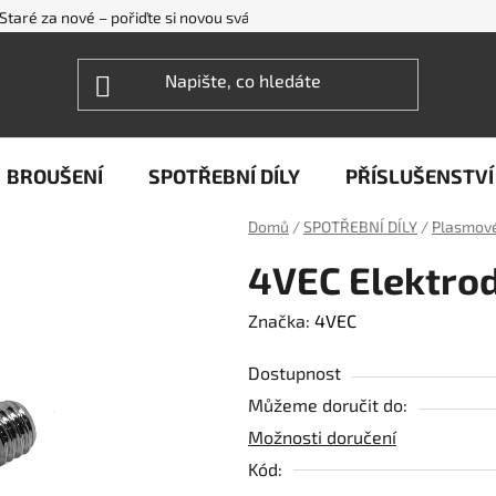
Staré za nové – pořiďte si novou svářečku WECO levněji
FAQ - ne
BROUŠENÍ
SPOTŘEBNÍ DÍLY
PŘÍSLUŠENSTVÍ
Domů
/
SPOTŘEBNÍ DÍLY
/
Plasmové
4VEC Elektro
Značka:
4VEC
Dostupnost
Můžeme doručit do:
Možnosti doručení
Kód: