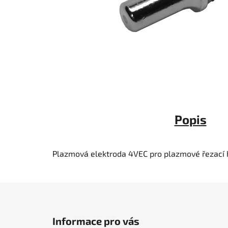
Popis
Plazmová elektroda 4VEC
pro plazmové řezací 
Z
á
Informace pro vás
p