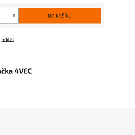
DO KOŠÍKU
Sdílet
ačka
4VEC