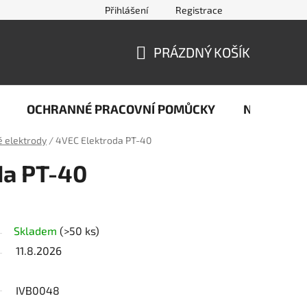
Přihlášení
Registrace
jčastější dotazy ze světa svařování
Kontakty
Doprava a pla
PRÁZDNÝ KOŠÍK
NÁKUPNÍ
KOŠÍK
OCHRANNÉ PRACOVNÍ POMŮCKY
Naše stop
 elektrody
/
4VEC Elektroda PT-40
da PT-40
Skladem
(>50 ks)
11.8.2026
IVB0048