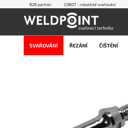
Přejít
B2B partner
COBOT - robotické svařování
na
obsah
SVAŘOVÁNÍ
ŘEZÁNÍ
ČIŠTĚNÍ