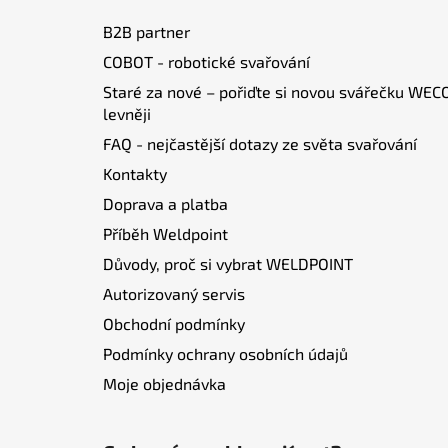
a
B2B partner
t
COBOT - robotické svařování
í
Staré za nové – pořiďte si novou svářečku WEC
levněji
FAQ - nejčastější dotazy ze světa svařování
Kontakty
Doprava a platba
Příběh Weldpoint
Důvody, proč si vybrat WELDPOINT
Autorizovaný servis
Obchodní podmínky
Podmínky ochrany osobních údajů
Moje objednávka