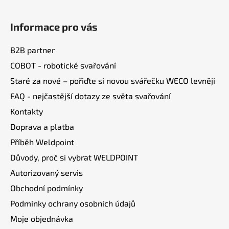
Z
á
Informace pro vás
p
a
B2B partner
t
COBOT - robotické svařování
í
Staré za nové – pořiďte si novou svářečku WECO levněji
FAQ - nejčastější dotazy ze světa svařování
Kontakty
Doprava a platba
Příběh Weldpoint
Důvody, proč si vybrat WELDPOINT
Autorizovaný servis
Obchodní podmínky
Podmínky ochrany osobních údajů
Moje objednávka