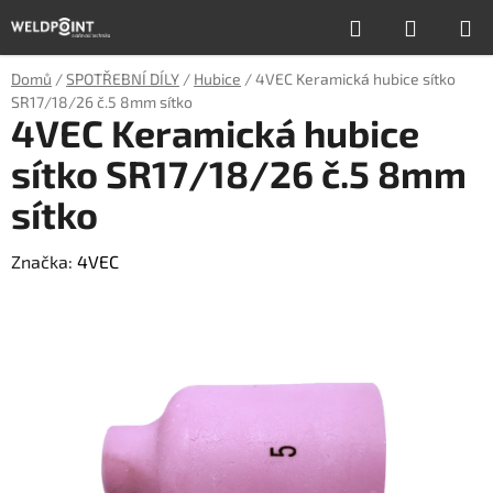
Přejít
Hledat
NÁKUP
na
obsah
KOŠÍK
Domů
/
SPOTŘEBNÍ DÍLY
/
Hubice
/
4VEC Keramická hubice sítko
SR17/18/26 č.5 8mm sítko
4VEC Keramická hubice
sítko SR17/18/26 č.5 8mm
sítko
Značka:
4VEC