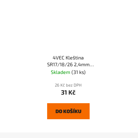
4VEC Kleština
SR17/18/26 2,4mm
L=50mm
Skladem
(31 ks)
26 Kč bez DPH
31 Kč
DO KOŠÍKU
Z