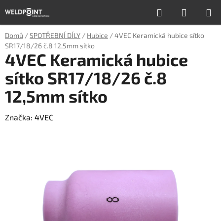
Přejít
Hledat
NÁKUP
na
obsah
KOŠÍK
Domů
/
SPOTŘEBNÍ DÍLY
/
Hubice
/
4VEC Keramická hubice sítko
SR17/18/26 č.8 12,5mm sítko
4VEC Keramická hubice
sítko SR17/18/26 č.8
12,5mm sítko
Značka:
4VEC