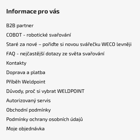
á
Informace pro vás
p
a
B2B partner
t
COBOT - robotické svařování
í
Staré za nové – pořiďte si novou svářečku WECO levněji
FAQ - nejčastější dotazy ze světa svařování
Kontakty
Doprava a platba
Příběh Weldpoint
Důvody, proč si vybrat WELDPOINT
Autorizovaný servis
Obchodní podmínky
Podmínky ochrany osobních údajů
Moje objednávka