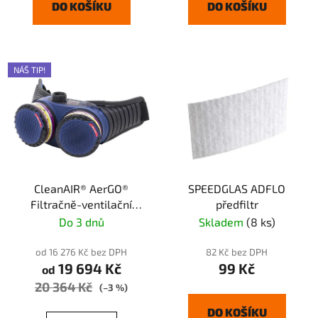
DO KOŠÍKU
DO KOŠÍKU
NÁŠ TIP!
CleanAIR® AerGO®
SPEEDGLAS ADFLO
Filtračně-ventilační
předfiltr
jednotka Heavy Duty
Do 3 dnů
Skladem
(8 ks)
od 16 276 Kč bez DPH
82 Kč bez DPH
19 694 Kč
99 Kč
od
20 364 Kč
(–3 %)
DO KOŠÍKU