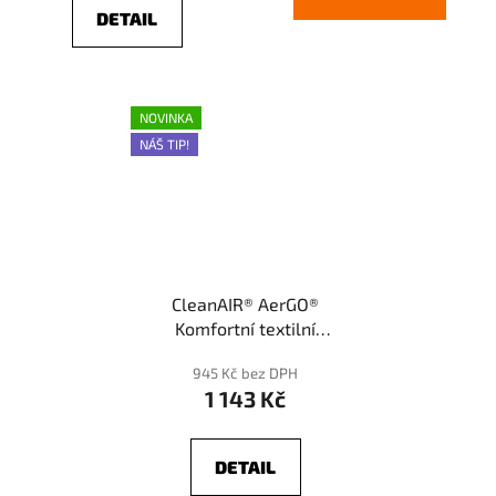
DETAIL
NOVINKA
NÁŠ TIP!
CleanAIR® AerGO®
Komfortní textilní
opasek
945 Kč bez DPH
1 143 Kč
DETAIL