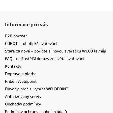
Z
á
Informace pro vás
p
a
B2B partner
t
COBOT - robotické svařování
í
Staré za nové – pořiďte si novou svářečku WECO levněji
FAQ - nejčastější dotazy ze světa svařování
Kontakty
Doprava a platba
Příběh Weldpoint
Důvody, proč si vybrat WELDPOINT
Autorizovaný servis
Obchodní podmínky
Podmínky ochrany osobních údajů