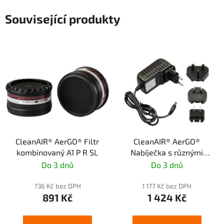
Související produkty
CleanAIR® AerGO® Filtr
CleanAIR® AerGO®
kombinovaný A1 P R SL
Nabíječka s různými
adaptéry
Do 3 dnů
Do 3 dnů
736 Kč bez DPH
1 177 Kč bez DPH
891 Kč
1 424 Kč