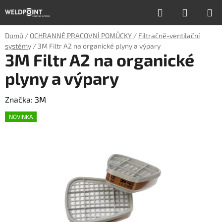
Přejít
Hledat
NÁKUP
na
obsah
KOŠÍK
Domů
/
OCHRANNÉ PRACOVNÍ POMŮCKY
/
Filtračně-ventilační
systémy
/
3M Filtr A2 na organické plyny a výpary
3M Filtr A2 na organické
plyny a výpary
Značka:
3M
NOVINKA