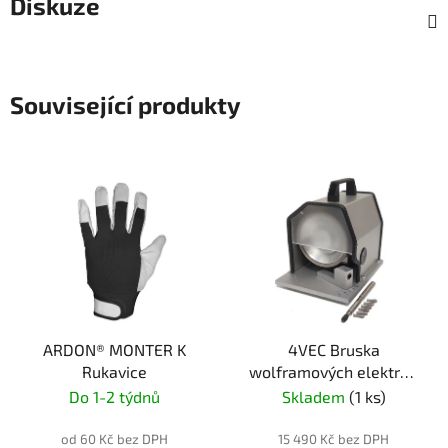
Diskuze
Související produkty
ARDON® MONTER K
4VEC Bruska
Rukavice
wolframových elektrod
WG-15
Do 1-2 týdnů
Skladem
(1 ks)
od 60 Kč bez DPH
15 490 Kč bez DPH