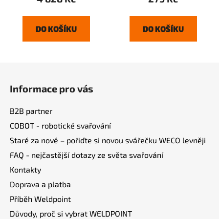
DO KOŠÍKU
DO KOŠÍKU
Z
á
Informace pro vás
p
a
B2B partner
t
COBOT - robotické svařování
í
Staré za nové – pořiďte si novou svářečku WECO levněji
FAQ - nejčastější dotazy ze světa svařování
Kontakty
Doprava a platba
Příběh Weldpoint
Důvody, proč si vybrat WELDPOINT