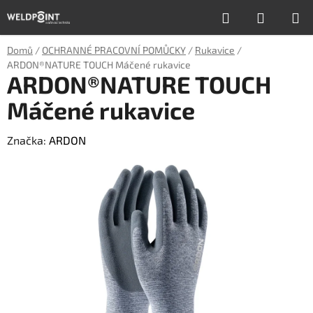
Přejít
Hledat
NÁKUP
na
obsah
KOŠÍK
Domů
/
OCHRANNÉ PRACOVNÍ POMŮCKY
/
Rukavice
/
ARDON®NATURE TOUCH Máčené rukavice
ARDON®NATURE TOUCH
Máčené rukavice
Značka:
ARDON