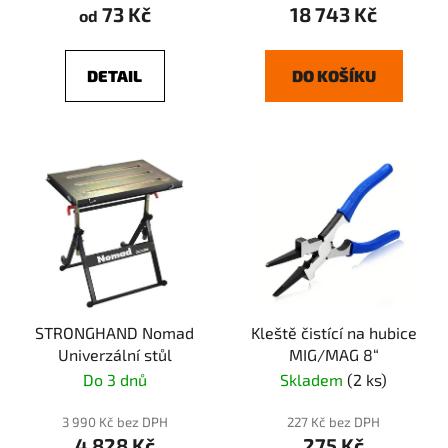
73 Kč
18 743 Kč
od
DETAIL
DO KOŠÍKU
STRONGHAND Nomad
Kleště čistící na hubice
Univerzální stůl
MIG/MAG 8“
Do 3 dnů
Skladem
(2 ks)
3 990 Kč bez DPH
227 Kč bez DPH
4 828 Kč
275 Kč