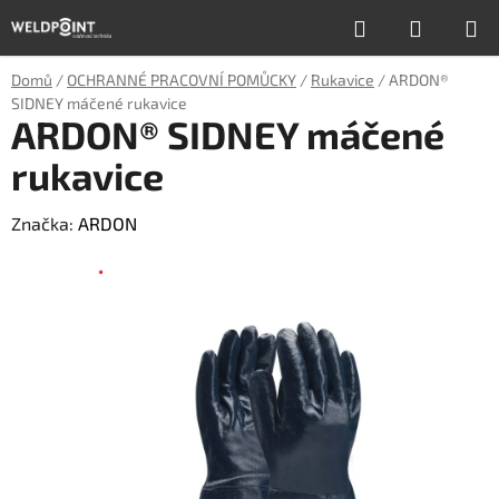
Přejít
Hledat
NÁKUP
na
obsah
KOŠÍK
Domů
/
OCHRANNÉ PRACOVNÍ POMŮCKY
/
Rukavice
/
ARDON®
SIDNEY máčené rukavice
ARDON® SIDNEY máčené
rukavice
Značka:
ARDON