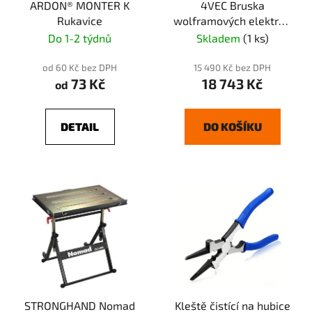
ARDON® MONTER K
4VEC Bruska
Rukavice
wolframových elektrod
WG-15
Do 1-2 týdnů
Skladem
(1 ks)
od 60 Kč bez DPH
15 490 Kč bez DPH
73 Kč
18 743 Kč
od
DETAIL
DO KOŠÍKU
STRONGHAND Nomad
Kleště čistící na hubice