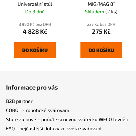
Univerzální stůl
MIG/MAG 8“
Do 3 dnů
Skladem
(2 ks)
3 990 Kč bez DPH
227 Kč bez DPH
4 828 Kč
275 Kč
DO KOŠÍKU
DO KOŠÍKU
Z
á
Informace pro vás
p
a
B2B partner
t
COBOT - robotické svařování
í
Staré za nové – pořiďte si novou svářečku WECO levněji
FAQ - nejčastější dotazy ze světa svařování