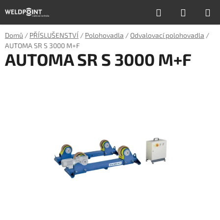
Přejít
Hledat
NÁKUP
na
obsah
KOŠÍK
Domů
/
PŘÍSLUŠENSTVÍ
/
Polohovadla
/
Odvalovací polohovadla
/
AUTOMA SR S 3000 M+F
AUTOMA SR S 3000 M+F