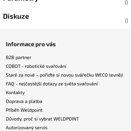
Diskuze
Z
á
Informace pro vás
p
a
B2B partner
t
COBOT - robotické svařování
í
Staré za nové – pořiďte si novou svářečku WECO levněji
FAQ - nejčastější dotazy ze světa svařování
Kontakty
Doprava a platba
Příběh Weldpoint
Důvody, proč si vybrat WELDPOINT
Autorizovaný servis