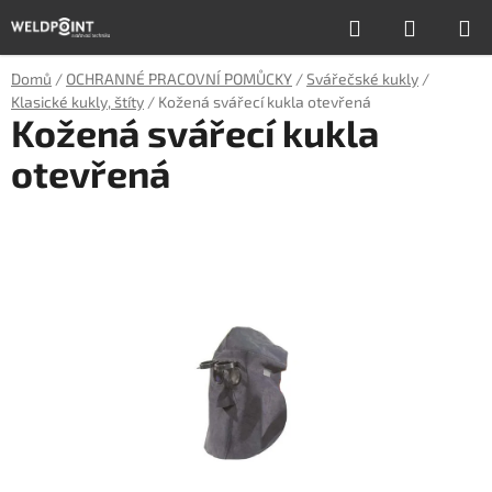
Přejít
Hledat
NÁKUP
na
obsah
KOŠÍK
Domů
/
OCHRANNÉ PRACOVNÍ POMŮCKY
/
Svářečské kukly
/
Klasické kukly, štíty
/
Kožená svářecí kukla otevřená
Kožená svářecí kukla
otevřená