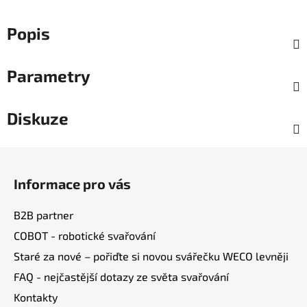
Popis
Parametry
Diskuze
Z
á
Informace pro vás
p
a
B2B partner
t
COBOT - robotické svařování
í
Staré za nové – pořiďte si novou svářečku WECO levněji
FAQ - nejčastější dotazy ze světa svařování
Kontakty