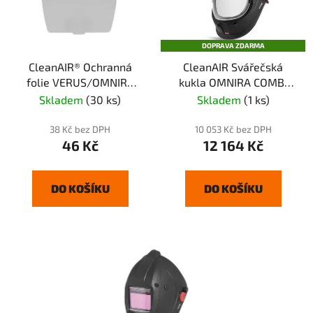
DOPRAVA ZDARMA
CleanAIR® Ochranná
CleanAIR Svářečská
folie VERUS/OMNIRA
kukla OMNIRA COMBI
Combi/CA-40
Air 3/5-14
Skladem
(30 ks)
Skladem
(1 ks)
38 Kč bez DPH
10 053 Kč bez DPH
46 Kč
12 164 Kč
DO KOŠÍKU
DO KOŠÍKU