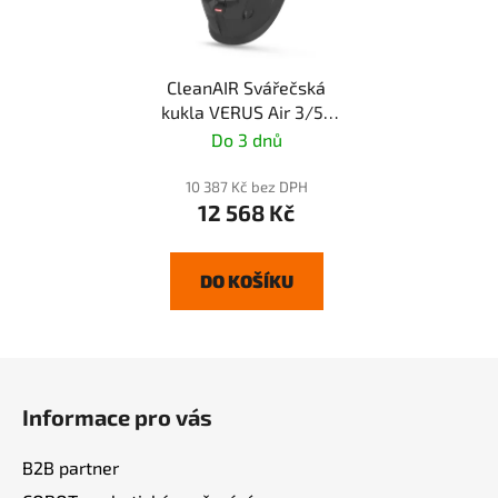
CleanAIR Svářečská
kukla VERUS Air 3/5-
8/9-14
Do 3 dnů
10 387 Kč bez DPH
12 568 Kč
DO KOŠÍKU
Z
á
Informace pro vás
p
a
B2B partner
t