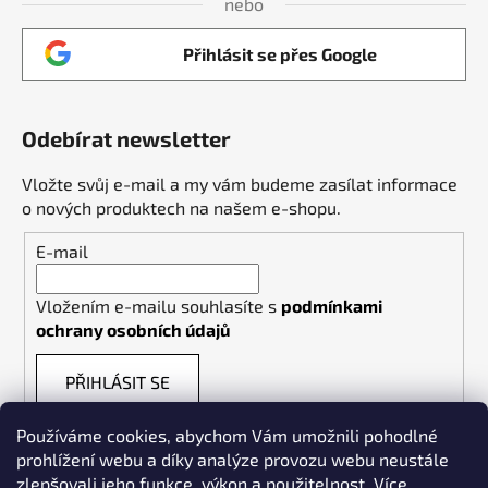
nebo
Přihlásit se přes Google
Odebírat newsletter
Vložte svůj e-mail a my vám budeme zasílat informace
o nových produktech na našem e-shopu.
E-mail
Vložením e-mailu souhlasíte s
podmínkami
ochrany osobních údajů
PŘIHLÁSIT SE
Používáme cookies, abychom Vám umožnili pohodlné
prohlížení webu a díky analýze provozu webu neustále
zlepšovali jeho funkce, výkon a použitelnost.
Více