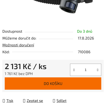
Dostupnost
Do 3 dnů
Můžeme doručit do:
17.8.2026
Možnosti doručení
Kód:
710086
2 131 Kč
/ ks
1 761 Kč bez DPH
Měrná cena:
DO KOŠÍKU
Tisk
Zeptat se
Sdílet