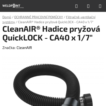
Přejít
Hledat
NÁKUP
na
obsah
KOŠÍK
Domů
/
OCHRANNÉ PRACOVNÍ POMŮCKY
/
Filtračně-ventilační
systémy
/
CleanAIR® Hadice pryžová QuickLOCK - CA40 x 1/7"
CleanAIR® Hadice pryžová
QuickLOCK - CA40 x 1/7"
Značka:
CleanAIR