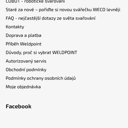
COBOT - robotické svařování
í
Staré za nové – pořiďte si novou svářečku WECO levněji
FAQ - nejčastější dotazy ze světa svařování
Kontakty
Doprava a platba
Příběh Weldpoint
Důvody, proč si vybrat WELDPOINT
Autorizovaný servis
Obchodní podmínky
Podmínky ochrany osobních údajů
Moje objednávka
Facebook